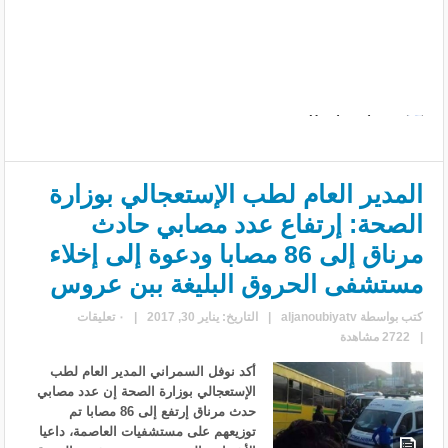
المدير العام لطب الإستعجالي بوزارة
الصحة: إرتفاع عدد مصابي حادث
مرناق إلى 86 مصابا ودعوة إلى إخلاء
مستشفى الحروق البليغة ببن عروس
كتب بواسطة
aljanoubiyatv
|
التاريخ: يناير 30, 2017
|
٠ تعليقات
|
2722 مشاهدة
أكد نوفل السمراني المدير العام لطب
الإستعجالي بوزارة الصحة إن عدد مصابي
حدث مرناق إرتفع إلى 86 مصابا تم
توزيعهم على مستشفيات العاصمة، داعيا