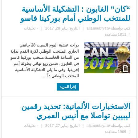
“كان” الغابون : التشكيلة الأساسية
للمنتخب الوطني أمام بوركينا فاسو
كتب بواسطة
aljanoubiyatv
|
التاريخ: يناير 28, 2017
|
٠ تعليقات
|
1811 مشاهدة
يواجه عشية اليوم السبت 28 جانفي
الجاري المنتخب الوطني لكرة القدم بداية
من الساعة الخامسة منتخب بوركينا فاسو
في الغابون، ضمن ربع نهائي بطولة أمم
إفريقيا. وفي ما يلي التشكيلة الأساسية
للمنتخب الوطني : أ ...
إقرأ المزيد
الاستخبارات الألمانية: تحديد رقمين
ليبيين تواصلا مع أنيس العمري
كتب بواسطة
aljanoubiyatv
|
التاريخ: يناير 27, 2017
|
٠ تعليقات
|
1969 مشاهدة