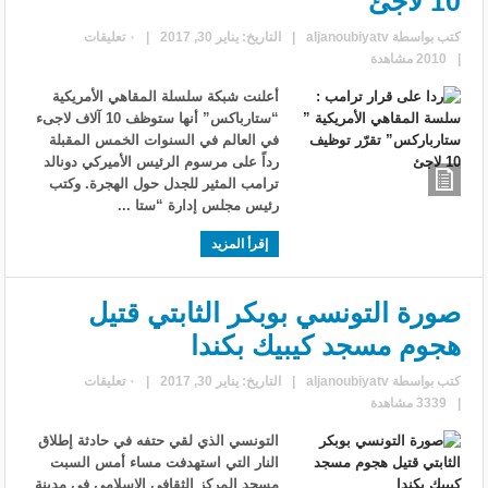
10 لاجئ
كتب بواسطة
aljanoubiyatv
|
التاريخ: يناير 30, 2017
|
٠ تعليقات
|
2010 مشاهدة
أعلنت شبكة سلسلة المقاهي الأمريكية
“ستارباكس” أنها ستوظف 10 آلاف لاجىء
في العالم في السنوات الخمس المقبلة
رداً على مرسوم الرئيس الأميركي دونالد
ترامب المثير للجدل حول الهجرة. وكتب
رئيس مجلس إدارة “ستا ...
إقرأ المزيد
صورة التونسي بوبكر الثابتي قتيل
هجوم مسجد كيبيك بكندا
كتب بواسطة
aljanoubiyatv
|
التاريخ: يناير 30, 2017
|
٠ تعليقات
|
3339 مشاهدة
التونسي الذي لقي حتفه في حادثة إطلاق
النار التي استهدفت مساء أمس السبت
مسجد المركز الثقافي الإسلامي في مدينة