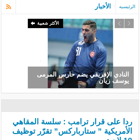
الأخبار
الرئيسيه
الأكثر شعبية
النادي الإفريقي يضم حارس المرمى
يوسف زيان
ردا على قرار ترامب : سلسة المقاهي
الأمريكية ” ستارباركس” تقرّر توظيف