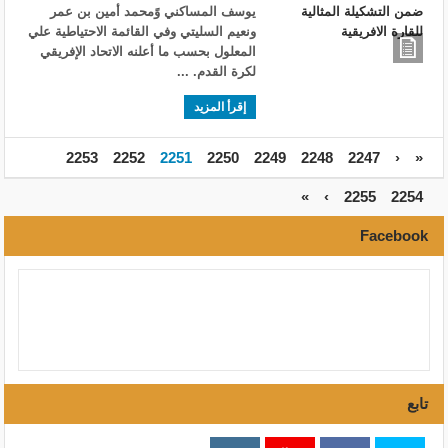
يوسف المساكني وًمحمد أمين بن عمر
ونعيم السليتي وفي القائمة الاحتياطية علي
المعلول بحسب ما أعلنه الاتحاد الإفريقي
لكرة القدم. ...
إقرأ المزيد
2253
2252
2251
2250
2249
2248
2247
‹
«
»
›
2255
2254
Facebook
تابع