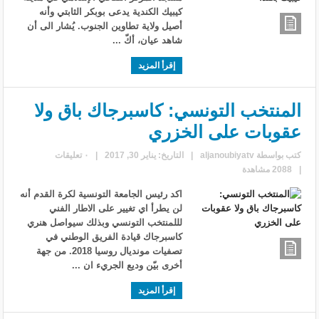
كيبيك الكندية يدعى بوبكر الثابتي وأنه
أصيل ولاية تطاوين الجنوب. يُشار الى أن
شاهد عيان، أكّ ...
إقرأ المزيد
المنتخب التونسي: كاسبرجاك باق ولا
عقوبات على الخزري
كتب بواسطة
aljanoubiyatv
|
التاريخ: يناير 30, 2017
|
٠ تعليقات
|
2088 مشاهدة
اكد رئيس الجامعة التونسية لكرة القدم أنه
لن يطرأ اي تغيير على الاطار الفني
لللمنتخب التونسي وبذلك سيواصل هنري
كاسبرجاك قيادة الفريق الوطني في
تصفيات مونديال روسيا 2018. من جهة
أخرى بيّن وديع الجريء ان ...
إقرأ المزيد