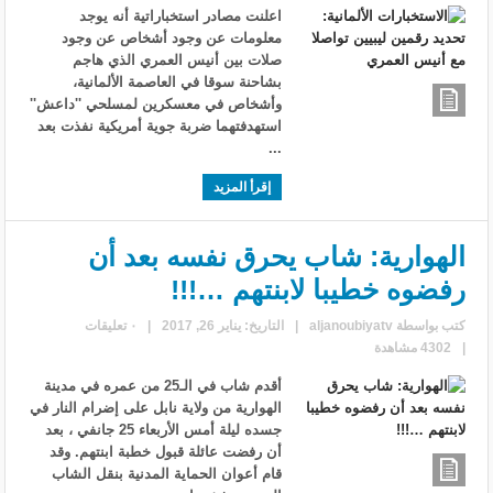
اعلنت مصادر استخباراتية أنه يوجد
معلومات عن وجود أشخاص عن وجود
صلات بين أنيس العمري الذي هاجم
بشاحنة سوقا في العاصمة الألمانية،
وأشخاص في معسكرين لمسلحي ''داعش''
استهدفتهما ضربة جوية أمريكية نفذت بعد
...
إقرأ المزيد
الهوارية: شاب يحرق نفسه بعد أن
رفضوه خطيبا لابنتهم …!!!
كتب بواسطة
aljanoubiyatv
|
التاريخ: يناير 26, 2017
|
٠ تعليقات
|
4302 مشاهدة
أقدم شاب في الـ25 من عمره في مدينة
الهوارية من ولاية نابل على إضرام النار في
جسده ليلة أمس الأربعاء 25 جانفي ، بعد
أن رفضت عائلة قبول خطبة ابنتهم. وقد
قام أعوان الحماية المدنية بنقل الشاب