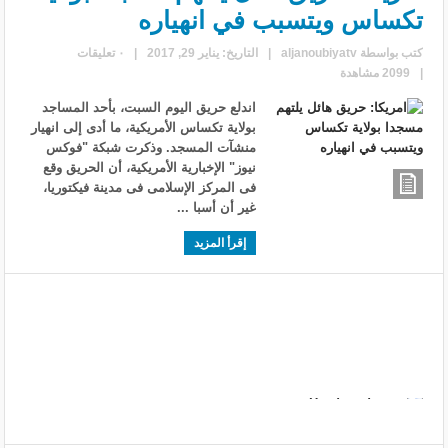
تكساس ويتسبب في انهياره
كتب بواسطة
aljanoubiyatv
|
التاريخ: يناير 29, 2017
|
٠ تعليقات
|
2099 مشاهدة
اندلع حريق اليوم السبت، بأحد المساجد
بولاية تكساس الأمريكية، ما أدى إلى انهيار
منشآت المسجد. وذكرت شبكة "فوكس
نيوز" الإخبارية الأمريكية، أن الحريق وقع
فى المركز الإسلامى فى مدينة فيكتوريا،
غير أن أسبا ...
إقرأ المزيد