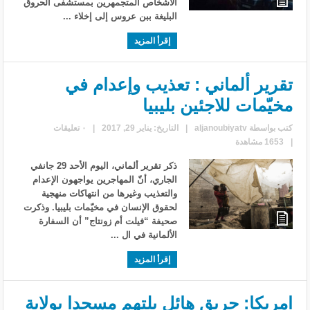
الأشخاص المتجمهرين بمستشفى الحروق
البليغة ببن عروس إلى إخلاء ...
إقرأ المزيد
تقرير ألماني : تعذيب وإعدام في
مخيّمات للاجئين بليبيا
كتب بواسطة
aljanoubiyatv
|
التاريخ: يناير 29, 2017
|
٠ تعليقات
|
1653 مشاهدة
ذكر تقرير ألماني، اليوم الأحد 29 جانفي
الجاري، أنّ المهاجرين يواجهون الإعدام
والتعذيب وغيرها من انتهاكات منهجية
لحقوق الإنسان في مخيّمات بليبيا. وذكرت
صحيفة “فيلت أم زونتاج” أن السفارة
الألمانية في ال ...
إقرأ المزيد
امريكا: حريق هائل يلتهم مسجدا بولاية