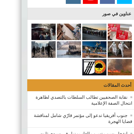
عناوين في صور
والجيش الوطني وعدد هام من المتطوعين، فجر
بدأت وكالة جوازات 
الإصدار المحدود الت
أحدث المقالات
نقابة الصحفيين تطالب السلطات بالتصدي لظاهرة
انتحال الصفة الإعلامية
جنوب أفريقيا تدعو إلى مؤتمر قارّي شامل لمناقشة
قضايا الهجرة
انفجار بسبب تسرب الغاز بمنزل في سيدي ثابت