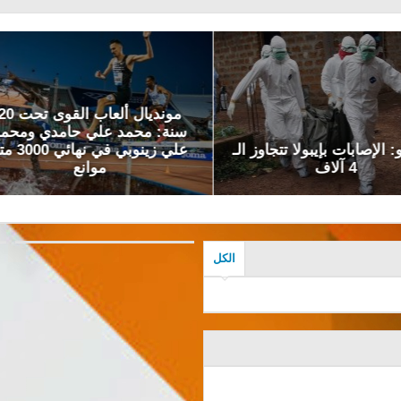
مونديال ألعاب القوى تحت 20
: محمد علي حامدي ومحمد
علي زينوبي في نهائي 3000 متر
حاكم سبت
موانع
شخص أثناء اقتحام الحدود
الكل