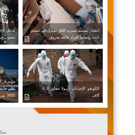
انفجار بسبب تسرب الغاز بمنزل في سيدي
تدخل عاجل
ثابت وإصابة أفراد عائلة بحروق
نشوب حري
الكونغو: الإصابات بإيبولا تتجاوز الـ 4
علي حامد
آلاف
3000 متر موانع
يمكن