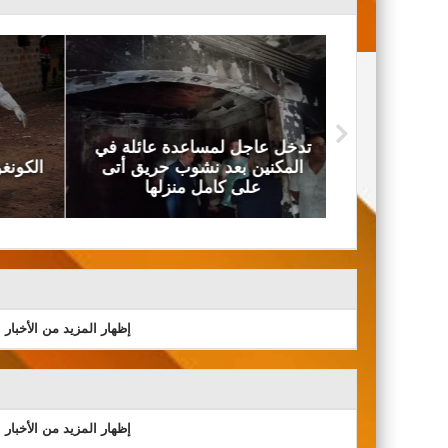
دة عائلة في
سنة
ب حريق أتى
الكونغو: الإصابات بإيبولا تتجاوز الـ
نزلها
4 آلاف
إظهار المزيد من الأخبار
إظهار المزيد من الأخبار