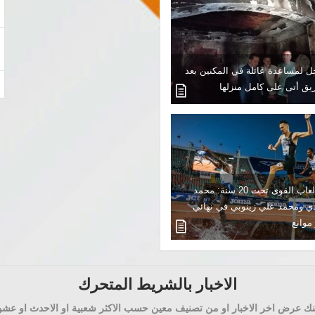
 لمساعدة عائلة في المكنين بعد
ق أتى على كامل منزلها
مونديال ألعاب القوى تحت 20 سنة: محمد
ي ومحمد علي زينوبي في نهائي
الاخبار بالشريط المتحرك
ك عرض اخر الاخبار او من تصنيف معين حسب الاكثر شعبية او الاحدث او عشوا