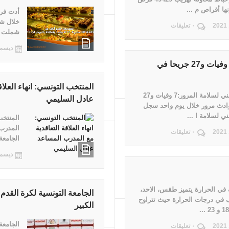
ها أقراص م ...
أدت فرق
٠ تعليقات
شملت أغ
ديسمبر 29,
المرصد الوطني لسلامة المرور:7 وفيات و27 جريحا في
المنتخب التونسي: انهاء العلا
المرصد الوطني لسلامة المرور:7 وفيات و27
عادل السليمي
ادث مرور خلال يوم واحد سجل
ي لسلامة ا ...
المنتخب
المدرب
٠ تعليقات
الجامعة 
ديسمبر 26,
في الحرارة يتميز طقس، الاحد،
الجامعة التونسية لكرة القدم
 في درجات الحرارة حيث تتراوح
الكبير
الجامعة
٠ تعليقات