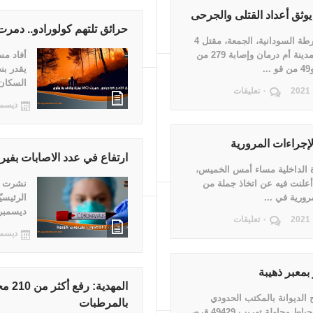
وثق أعداد القتلى والجرحى
حرائق تلتهم كولورادو.. دمرت 580 منزلا وآلاف بلا مأ
أكد بيان للشرطة السودانية، الجمعة، مقتل 4
أشخاص في مدينة أم درمان وإصابة 279 من
أفاد مس
.
السكان 
٠ تعليقات
ديسمبر 31,
لإجراءات المرورية
ارتفاع في عدد الاصابات بفي
 الداخلية مساء أمس الخميس،
 أعلنت فيه عن اتخاذ جملة من
نشرت وز
رورية في ...
ديسمبر 2021 .
٠ تعليقات
ديسمبر 31,
الديوانة بالمكتب الحدودي
بالمرطبات
بالذهيبة من إحباط محاولة تهريب 49429 قرص