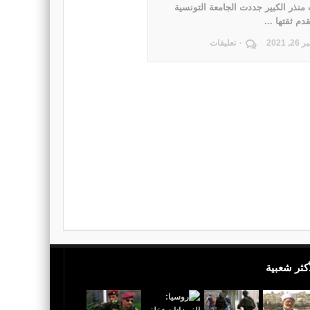
منذر الكبير جددت الجامعة التونسية
دم ثقتها ...
 2021
٠ تعليقات
أكثر شعبية