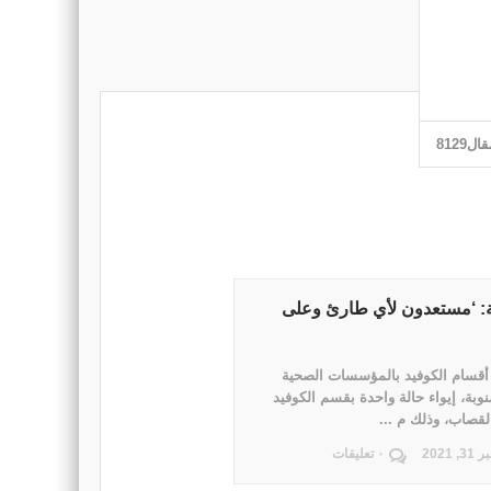
ال8129
بة: ‘مستعدون لأي طارئ وعلى
قسام الكوفيد بالمؤسسات الصحية
منوبة، إيواء حالة واحدة بقسم الكوفيد
لقصاب، وذلك م ...
 2021
٠ تعليقات