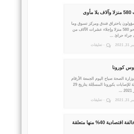
وى
ؤولون باحتراق فندق ومركز تسوق وما
يقدر بنحو 580 منزلا وإجلاء عشرات الآلاف من
جراء حرائ ...
 2021
٠ تعليقات
روس كورونا
ارة الصحة صباح اليوم الجمعة الأرقام
الرئيسيّة للإصابات بكورونا المسجّلة بتاريخ 29
..
 2021
٠ تعليقات
المهدية: رفع أكثر من 210 مخالفة اقتصادية 40% منها متعلقة