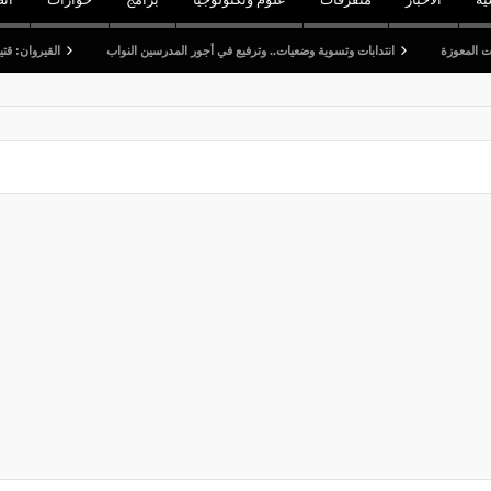
انتدابات وتسوية وضعيات.. وترفيع في أجور المدرسين النواب
القيروان: قتيل وخمسة جرح