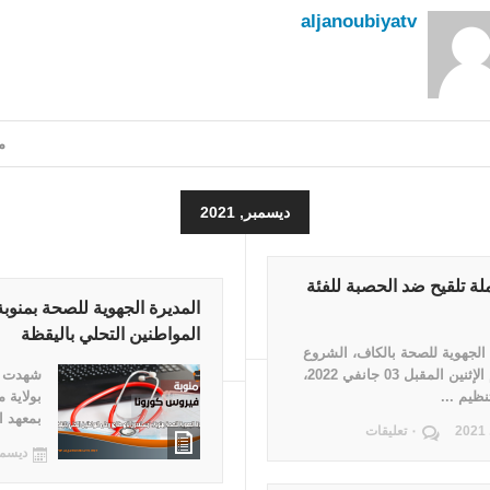
aljanoubiyatv
مق
ديسمبر, 2021
ملة تلقيح ضد الحصبة للفئة
المديرة الجهوية للصحة بمنو
المواطنين التحلي باليقظة
 الجهوية للصحة بالكاف، الشروع
بداية من يوم الإثنين المقبل 03 جانفي 2022،
شهدت أ
ظيم ...
بولاية 
بمعهد ا
٠ تعليقات
ديسمبر 31,