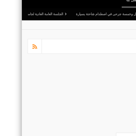
ى في اصطدام شاحنة بسيارة
الجلسة العامة العادية لجامعة كرة القدم: المصادقة على التقريرين