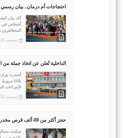
احتجاجات أم درمان.. بيان رسمي ي
المتظاهرين و49 من قو ..
ديسمبر 31, 2021
الداخلية تُعلن عن اتخاذ جملة من ا
أصدرت وزارة
بلاغا مروريا،
الإجراءات الم
ديسمبر 31, 2021
حجز أكثر من 49 ألف قرص مخدر بمعبر ذهيبة
تمكنت مصالح 