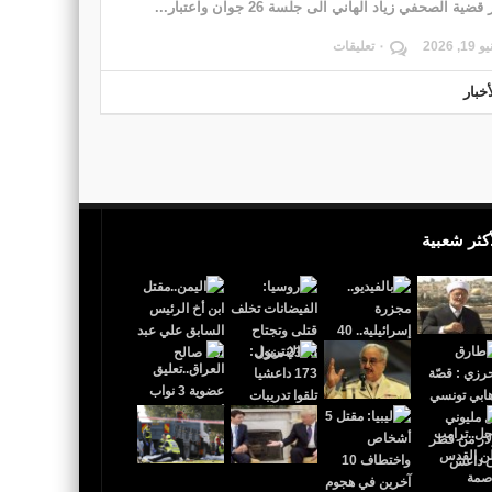
قضية الصحفي زياد الهاني الى جلسة 26 جوان واعتبار...
19, 2026
٠ تعليقات
خبار
أكثر شعبية
 القدس عاصمة لإٍسرائيل