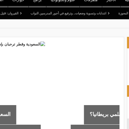
انتدابات وتسوية وضعيات.. وترفيع في أجور المدرسين النواب
القيروان: قتيل وخمسة جرحى 
السعودية وقطر ترحبان بإدانة مجلس الأم