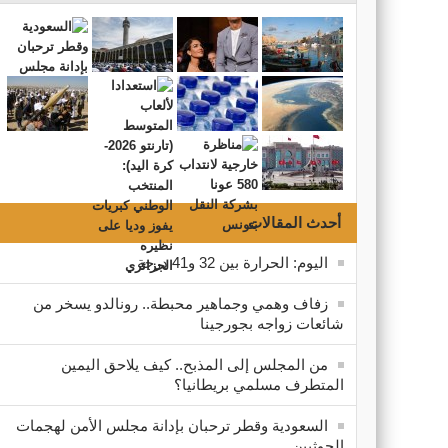
لندن، لكنه لم ينته هناك. ففي اليوم نفسه، انتقل ناشطون من جم...
أحدث المقالات
اليوم: الحرارة بين 32 و41 درجة
زفاف وهمي وجماهير محبطة.. رونالدو يسخر من
شائعات زواجه بجورجينا
من المجلس إلى المذبح.. كيف يلاحق اليمين
المتطرف مسلمي بريطانيا؟
السعودية وقطر ترحبان بإدانة مجلس الأمن لهجمات
الحوثيين