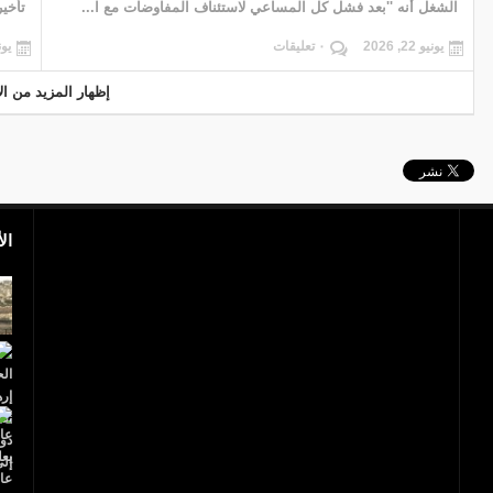
الشغل أنه ''بعد فشل كل المساعي لاستئناف المفاوضات مع ا...
تأخير 
يونيو 22, 2026
٠ تعليقات
يونيو 
إظهار المزيد من الأ
ال
بالفيديو.. مجزرة إسرائيلية.. 40 شهيدا فلسطينيا
و1700 جريح
عاجل..ترامب يعلن