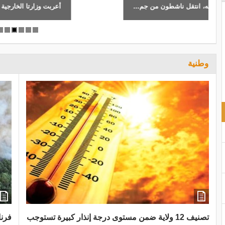
أعربت وزارتا الخارجية في كل من السعودية وقطر عن ترحيبهما ببيان مج
وطنية
تصنيف 12 ولاية ضمن مستوى درجة إنذار كبيرة تستوجب