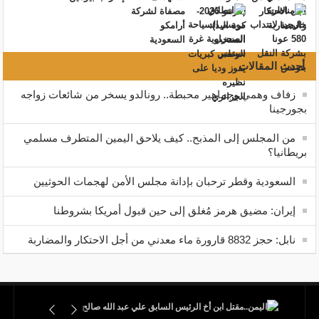
أحدث المقالات
زفاف وهمي وجماهير محبطة.. رونالدو يسخر من شائعات زواجه
بجورجينا
من المجلس إلى المذبح.. كيف يلاحق اليمين المتطرف مسلمي
بريطانيا؟
السعودية وقطر ترحبان بإدانة مجلس الأمن لهجمات الحوثيين
إيران: مضيق هرمز مُغلق إلى حين قبول أمريكا بشروطنا
نابل: حجز 8832 قارورة ماء معدني من أجل الاحتكار والمضاربة