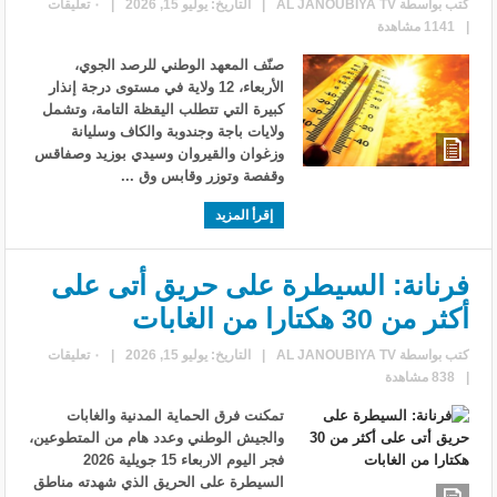
كتب بواسطة
AL JANOUBIYA TV
|
التاريخ: يوليو 15, 2026
|
٠ تعليقات
|
1141 مشاهدة
صنّف المعهد الوطني للرصد الجوي،
الأربعاء، 12 ولاية في مستوى درجة إنذار
كبيرة التي تتطلب اليقظة التامة، وتشمل
ولايات باجة وجندوبة والكاف وسليانة
وزغوان والقيروان وسيدي بوزيد وصفاقس
وقفصة وتوزر وقابس وق ...
إقرأ المزيد
فرنانة: السيطرة على حريق أتى على
أكثر من 30 هكتارا من الغابات
كتب بواسطة
AL JANOUBIYA TV
|
التاريخ: يوليو 15, 2026
|
٠ تعليقات
|
838 مشاهدة
تمكنت فرق الحماية المدنية والغابات
والجيش الوطني وعدد هام من المتطوعين،
فجر اليوم الاربعاء 15 جويلية 2026
السيطرة على الحريق الذي شهدته مناطق