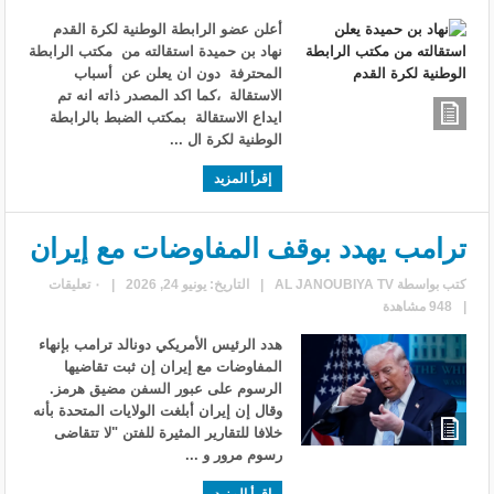
أعلن عضو الرابطة الوطنية لكرة القدم
نهاد بن حميدة استقالته من مكتب الرابطة
المحترفة دون ان يعلن عن أسباب
الاستقالة ،كما اكد المصدر ذاته انه تم
ايداع الاستقالة بمكتب الضبط بالرابطة
الوطنية لكرة ال ...
إقرأ المزيد
ترامب يهدد بوقف المفاوضات مع إيران
كتب بواسطة
AL JANOUBIYA TV
|
التاريخ: يونيو 24, 2026
|
٠ تعليقات
|
948 مشاهدة
هدد الرئيس الأمريكي دونالد ترامب بإنهاء
المفاوضات مع إيران إن ثبت تقاضيها
الرسوم على عبور السفن مضيق هرمز.
وقال إن إيران أبلغت الولايات المتحدة بأنه
خلافا للتقارير المثيرة للفتن "لا تتقاضى
رسوم مرور و ...
إقرأ المزيد