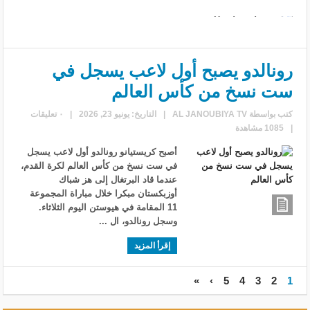
رونالدو يصبح أول لاعب يسجل في
ست نسخ من كأس العالم
كتب بواسطة
AL JANOUBIYA TV
|
التاريخ: يونيو 23, 2026
|
٠ تعليقات
|
1085 مشاهدة
أصبح كريستيانو رونالدو ‌أول ‌لاعب يسجل
‌في ست نسخ من كأس العالم لكرة القدم،
عندما ⁠قاد البرتغال إلى هز شباك
أوزبكستان مبكرا ​خلال مباراة المجموعة
11 المقامة في ⁠هيوستن اليوم الثلاثاء.
وسجل رونالدو، ال ...
إقرأ المزيد
»
›
5
4
3
2
1