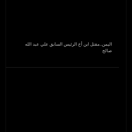
اليمن..مقتل ابن أخ الرئيس السابق علي عبد الله
صالح
و1700 جريح