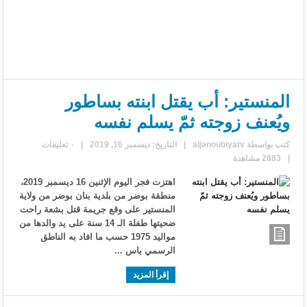
المنستير: أب يقتل ابنته بساطور
ويُعنف زوجته ثمّ يسلم نفسه
كتب بواسطة
aljanoubiyatv
|
التاريخ: ديسمبر 16, 2019
|
٠ تعليقات
|
2883 مشاهدة
اهتزت فجر اليوم الإثنين 16 ديسمبر 2019،
منطقة بوضر من بلدية بنان بوضر من ولاية
المنستير على وقع جريمة قتل بشعة راحت
ضحيتها طفلة الـ 14 سنة على يد والدها من
مواليد 1975 حسب ما افاد به الناطق
الرسمي باس ...
إقرأ المزيد