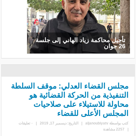
تأجيل محاكمة زياد الهاني إلى جلسة
26 جوان
مجلس القضاء العدلي: موقف السلطة
التنفيذية من الحركة القضائية هو
محاولة للاستيلاء على صلاحيات
المجلس الأعلى للقضاء
كتب بواسطة
aljanoubiyatv
|
التاريخ: ديسمبر 17, 2019
|
٠ تعليقات
|
2257 مشاهدة