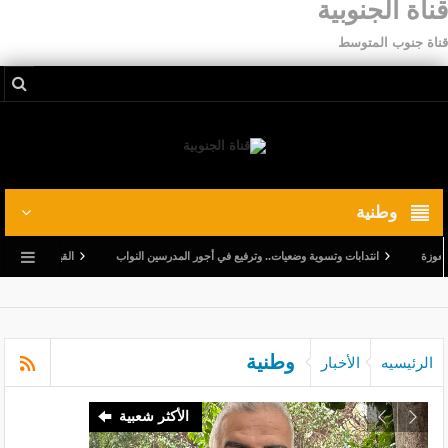
قناة الجنوبية
قناة جنوب المتوسط
وطنية
انتدابات وتسوية وضعيات.. وترفيع في أجور المدرسين النواب
القيروان: قتيل وخمسة جر
وطنية
الرئيسيه
الأخبار
الأكثر شعبية