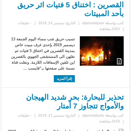
القصرين : اختناق 5 فتيات اثر حريق
بأحد المبيتات
كتب بواسطة
aljanoubiyatv
|
التاريخ: ديسمبر 14, 2019
|
٠ تعليقات
|
2303 مشاهدة
تسبب حريق شب مساء اليوم الجمعة 13
ديسمبر 2019 بإحدى غرف مبيت خاص
بمدينة القصرين في اختناق 5 فتيات تم
نقلهن الى المستشفى الجهوي بالقصرين
اين تلقين الإسعافات اللازمة. ونقلت قناة
نسمة على صفحتها بـ”فايسب ...
إقرأ المزيد
تحذير للبحارة: بحر شديد الهيجان
والأمواج تتجاوز 7 أمتار
كتب بواسطة
aljanoubiyatv
|
التاريخ: ديسمبر 13, 2019
|
٠ تعليقات
|
2154 مشاهدة