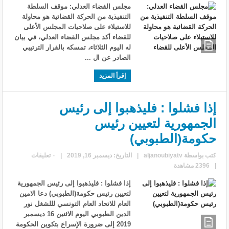
مجلس القضاء العدلي: موقف السلطة
التنفيذية من الحركة القضائية هو محاولة
للاستيلاء على صلاحيات المجلس الأعلى
للقضاء أكد مجلس القضاء العدلي، في بيان
له اليوم الثلاثاء، تمسكه بالقرار الترتيبي
الصادر عن ال ...
إقرأ المزيد
إذا فشلوا : فليذهبوا إلى رئيس
الجمهورية لتعيين رئيس
حكومة(الطبوبي)
كتب بواسطة
aljanoubiyatv
|
التاريخ: ديسمبر 16, 2019
|
٠ تعليقات
|
2396 مشاهدة
إذا فشلوا : فليذهبوا إلى رئيس الجمهورية
لتعيين رئيس حكومة(الطبوبي) دعا الامين
العام للاتحاد العام التونسي لللشغل نور
الدين الطبوبي اليوم الاثنين 16 ديسمبر
2019 إلى ضرورة الإسراع بتكوين الحكومة