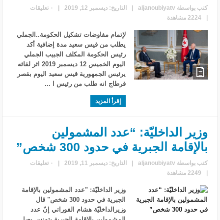
كتب بواسطة
aljanoubiyatv
|
التاريخ: ديسمبر 12, 2019
|
٠ تعليقات
|
2224 مشاهدة
لإتمام مفاوضات تشكيل الحكومة..الجملي
يطلب من قيس سعيد مدة إضافية أكد
رئيس الحكومة المكلف الجبيب الجملي
اليوم الخميس 12 ديسمبر 2019 اثر لقائه
يرئيس الجمهورية قيس سعيد اليوم بقصر
قرطاج انه طلب من رئيس ا ...
إقرأ المزيد
وزير الداخليّة: “عدد المشمولين
بالإقامة الجبرية في حدود 300 شخص”
كتب بواسطة
aljanoubiyatv
|
التاريخ: ديسمبر 11, 2019
|
٠ تعليقات
|
2249 مشاهدة
وزير الداخليّة: "عدد المشمولين بالإقامة
الجبرية في حدود 300 شخص" قال
وزيرالداخليّة هشام الفوراتي إنّ عدد
المشمولين بالإقامة الجبرية بتونس يصل