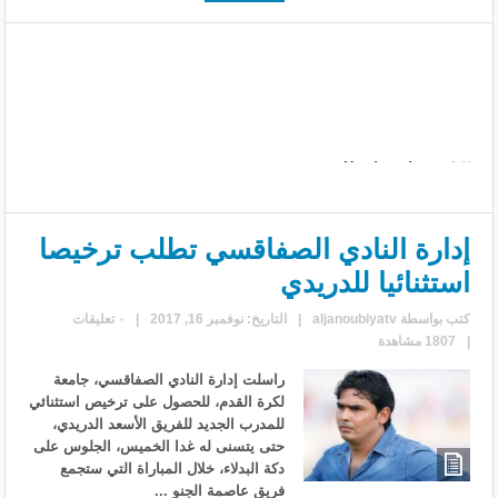
إدارة النادي الصفاقسي تطلب ترخيصا
استثنائيا للدريدي
كتب بواسطة
aljanoubiyatv
|
التاريخ: نوفمبر 16, 2017
|
٠ تعليقات
|
1807 مشاهدة
راسلت إدارة النادي الصفاقسي، جامعة
لكرة القدم، للحصول على ترخيص استثنائي
للمدرب الجديد للفريق الأسعد الدريدي،
حتى يتسنى له غدا الخميس، الجلوس على
دكة البدلاء، خلال المباراة التي ستجمع
فريق عاصمة الجنو ...