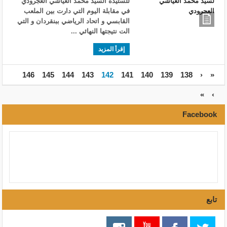
للستيدة السيد محمد العياشي العجرودي
في مقابلة اليوم التي دارت بين الملعب
القابسي و اتحاد الرياضي ببنقردان و التي
الت نتيجتها النهائي ...
إقرأ المزيد
146
145
144
143
142
141
140
139
138
‹
«
»
›
Facebook
تابع