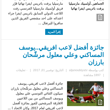
مارسيليا يرفت باتريس ايفرا نهائيا قرّر
فريق أولمبيك مارسيليا الفرنسي رفت
اللاعب الدولي السابق باتريس ايفرا جراء
اعتدائه على احد مشجعي الفريق الذين
سافروا للبرتغال ...
إقرأ المزيد
جائزة أفضل لاعب افريقي..يوسف
المساكني وعلي معلول مرشّحان
بارزان
كتب بواسطة
aljanoubiyatv
|
التاريخ: نوفمبر 01, 2017
|
٠ تعليقات
|
1897 مشاهدة
جائزة أفضل لاعب افريقي..يوسف
المساكني وعلي معلول مرشّحان بارزان
سيكون الثنائي التونسي علي معلول
ويوسف المساكني من بين اللاعبين
الافارقة المرشحين للفوز بجائزة أفضل
لاعب افريقي لعام 2017. وكان الاتحاد ا ...