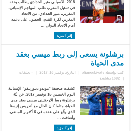
2018..الاسباني منير الحدادي يطالب بحقه
في تمثيل المغرب طلب المهاجم الإسباني-
المغربي، منير الحدادي، من الاتحاد
المغربي لكرة القدم، الحصول على دعمه
أمام الاتحاد الدولي ...
إقرأ المزيد
برشلونة يسعى إلى ربط ميسي بعقد
مدى الحياة
كتب بواسطة
aljanoubiyatv
|
التاريخ: نوفمبر 16, 2017
|
٠ تعليقات
|
1682 مشاهدة
كشفت صحيفة "موندو ديبورتيفو" الإسبانية
اليوم الخميس 16 نوفمبر 2017، عن نيّة
برشلونة ربط الارجنتيني ميسي بعقد مدى
الحياة، مثلما كان الحال مع أندريس إنيستا
الذي وقَّع على عقده في 6 أكتوبر الماضي.
وأضافت ...
إقرأ المزيد