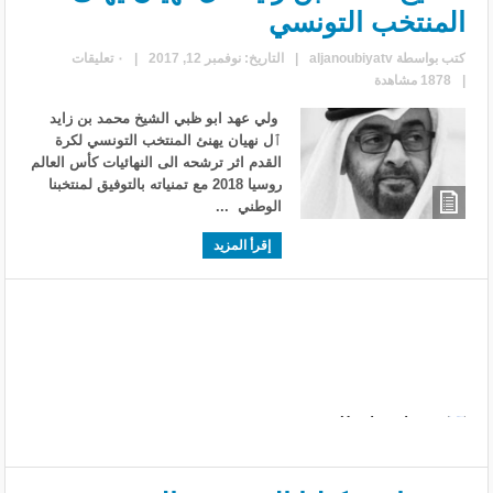
المنتخب التونسي
كتب بواسطة
aljanoubiyatv
|
التاريخ: نوفمبر 12, 2017
|
٠ تعليقات
|
1878 مشاهدة
ولي عهد ابو ظبي الشيخ محمد بن زايد
ٱل نهيان يهنئ المنتخب التونسي لكرة
القدم اثر ترشحه الى النهائيات كأس العالم
روسيا 2018 مع تمنياته بالتوفيق لمنتخبنا
الوطني ...
إقرأ المزيد