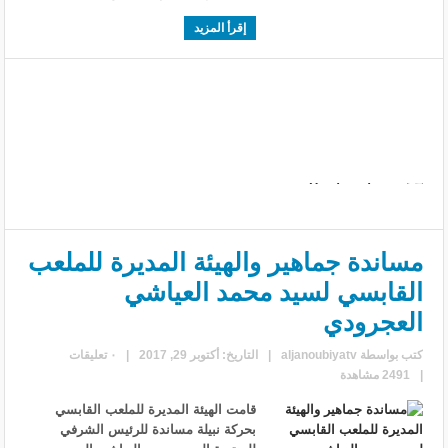
إقرأ المزيد
مساندة جماهير والهيئة المديرة للملعب
القابسي لسيد محمد العياشي
العجرودي
كتب بواسطة
aljanoubiyatv
|
التاريخ: أكتوبر 29, 2017
|
٠ تعليقات
|
2491 مشاهدة
قامت الهيئة المديرة للملعب القابسي
بحركة نبيلة مساندة للرئيس الشرفي