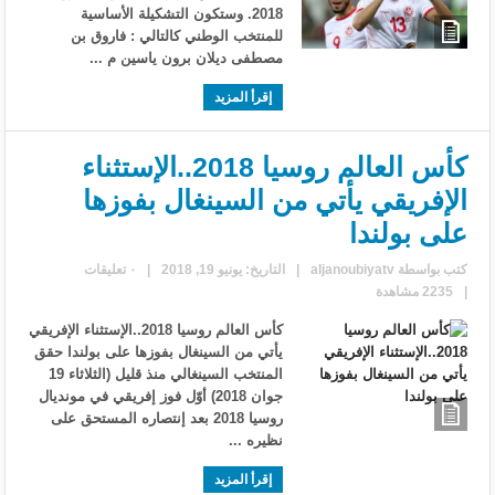
2018. وستكون التشكيلة الأساسية
للمنتخب الوطني كالتالي : فاروق بن
مصطفى ديلان برون ياسين م ...
إقرأ المزيد
كأس العالم روسيا 2018..الإستثناء
الإفريقي يأتي من السينغال بفوزها
على بولندا
كتب بواسطة
aljanoubiyatv
|
التاريخ: يونيو 19, 2018
|
٠ تعليقات
|
2235 مشاهدة
كأس العالم روسيا 2018..الإستثناء الإفريقي
يأتي من السينغال بفوزها على بولندا حقق
المنتخب السينغالي منذ قليل (الثلاثاء 19
جوان 2018) أوّل فوز إفريقي في مونديال
روسيا 2018 بعد إنتصاره المستحق على
نظيره ...
إقرأ المزيد