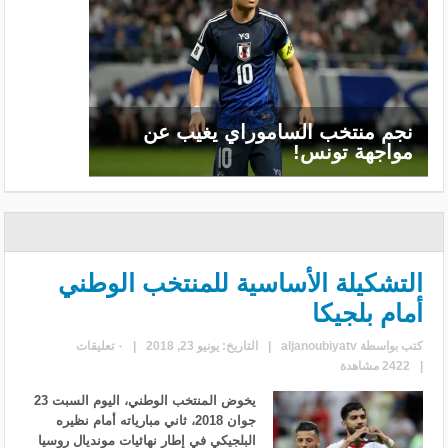
نجم منتخب الساموراي يغيب عن
مواجهة تونس!
التشكيلة الأساسية للمنتخب الوطني
أمام بلجيكا
كتب بواسطة
aljanoubiyatv
|
التاريخ: يونيو 23, 2018
|
٠ تعليقات
|
2422 مشاهدة
يخوض المنتخب الوطني، اليوم السبت 23
جوان 2018، ثاني مبارياته أمام نظيره
البلجيكي في إطار نهائيات مونديال روسيا