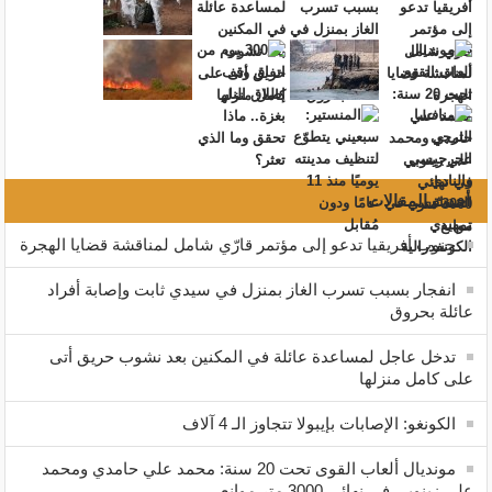
أحدث المقالات
جنوب أفريقيا تدعو إلى مؤتمر قارّي شامل لمناقشة قضايا الهجرة
انفجار بسبب تسرب الغاز بمنزل في سيدي ثابت وإصابة أفراد
عائلة بحروق
تدخل عاجل لمساعدة عائلة في المكنين بعد نشوب حريق أتى
على كامل منزلها
الكونغو: الإصابات بإيبولا تتجاوز الـ 4 آلاف
مونديال ألعاب القوى تحت 20 سنة: محمد علي حامدي ومحمد
علي زينوبي في نهائي 3000 متر موانع