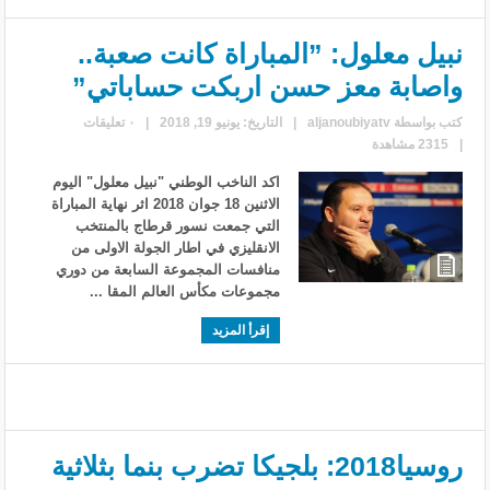
نبيل معلول: ”المباراة كانت صعبة..
واصابة معز حسن اربكت حساباتي”
كتب بواسطة
aljanoubiyatv
|
التاريخ: يونيو 19, 2018
|
٠ تعليقات
|
2315 مشاهدة
اكد الناخب الوطني "نبيل معلول" اليوم
الاثنين 18 جوان 2018 اثر نهاية المباراة
التي جمعت نسور قرطاج بالمنتخب
الانقليزي في اطار الجولة الاولى من
منافسات المجموعة السابعة من دوري
مجموعات مكأس العالم المقا ...
إقرأ المزيد
روسيا2018: بلجيكا تضرب بنما بثلاثية