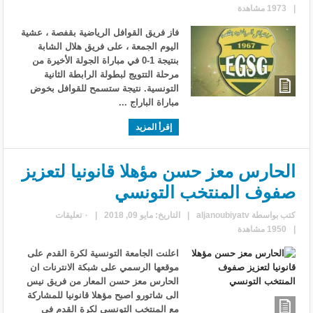
|
1973 مشاهدة
فاز فريق القوافل الرياضية بقفصة ، عشية
اليوم الجمعة ، على فريق هلال الشابة
بنتيجة 1-0 في مباراة الجولة الأخيرة من
مرحلة التتويج لبطولة الرابطة الثانية
التونسية. نتيجة ستسمح للقوافل بخوض
مباراة الباراج ...
إقرأ المزيد
الحارس معز حسن مؤهلا قانونيا لتعزيز
صفوف المنتخب التونسي
كتب بواسطة
aljanoubiyatv
|
التاريخ: مايو 09, 2018
|
٠ تعليقات
|
1950 مشاهدة
اعلنت الجامعة التونسية لكرة القدم على
موقعها الرسمي على شبكة الانترنات ان
الحارس معز حسن المعار من فريق نيس
الى شاتورو اصبح مؤهلا قانونيا للمشاركة
مع المنتخب التونسي لكرة القدم في