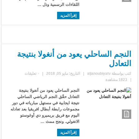
اللقاءات الرسمية وذل ...
إقرأ المزيد
النجم الساحلي يعود من أنغولا بنتيجة
التعادل
كتب بواسطة
aljanoubiyatv
|
التاريخ: مايو 05, 2018
|
٠ تعليقات
|
1823 مشاهدة
النجم الساحلي يعود من أنغولا بنتيجة
التعادل حقّق النجم الرياضي الساحلي
نتيجة ايجابية في مستهل مبارياته في دور
مجموعات رابطة أبطال افريقيا بعد تعادله
اليوم مع فريق بريميرو دي أوغوستو
الانغولي. ونجح ممث ...
إقرأ المزيد