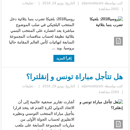
كتب بواسطة
aljanoubiyatv
|
التاريخ: يونيو 18, 2018
|
٠ تعليقات
|
2002 مشاهدة
روسيا2018: بلجيكا تضرب بنما بثلاثية دخل
المنتخب البلجيكي في صلب الموضوع
مباشرة بعد انتصاره على المنتخب البنمي
بثلاثية نظيفة لحساب منافسات المجموعة
السابعة لنهائيات كأس العالم المقامة حاليا
بروسيا. ويد ...
إقرأ المزيد
هل تتأجل مباراة تونس و إنقلترا؟
كتب بواسطة
aljanoubiyatv
|
التاريخ: يونيو 18, 2018
|
٠ تعليقات
|
2284 مشاهدة
أشارت تقارير صحفية عالمية إلى أن
الاتحاد الدولي لكرة القدم قد يتخذ قرارا
بتأجيل مباراة المنتخب التونسي ونظيره
الانقليزي لحساب الجولة الأولى من
مباريات المجموعة السابعة على ملعب