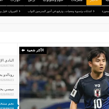
ت وتسوية وضعيات.. وترفيع في أجور المدرسين النواب
القيروان: قتيل وخمسة جرحى في اصطدا
الأكثر شعبية
النادي ال
2026/07/06
رونالدو 
2026/06/23
ميسي يحطم
2026/06/22
نجم منتخب
2026/06/18