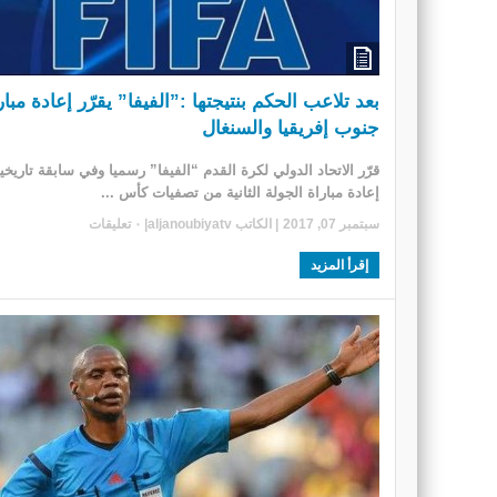
بعد تلاعب الحكم بنتيجتها :”الفيفا” يقرّر إعادة مبار
جنوب إفريقيا والسنغال
قرّر الاتحاد الدولي لكرة القدم “الفيفا” رسميا وفي سابقة تاريخي
إعادة مباراة الجولة الثانية من تصفيات كأس ...
سبتمبر 07, 2017
| الكاتب
aljanoubiyatv
|
٠ تعليقات
إقرأ المزيد