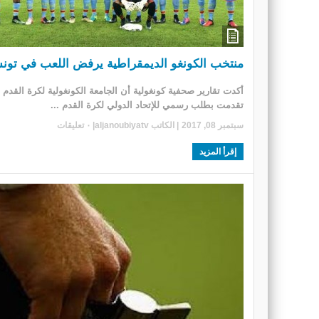
منتخب الكونغو الديمقراطية يرفض اللعب في تو
أكدت تقارير صحفية كونغولية أن الجامعة الكونغولية لكرة القدم 
تقدمت بطلب رسمي للإتحاد الدولي لكرة القدم ...
سبتمبر 08, 2017
| الكاتب
aljanoubiyatv
|
٠ تعليقات
إقرأ المزيد