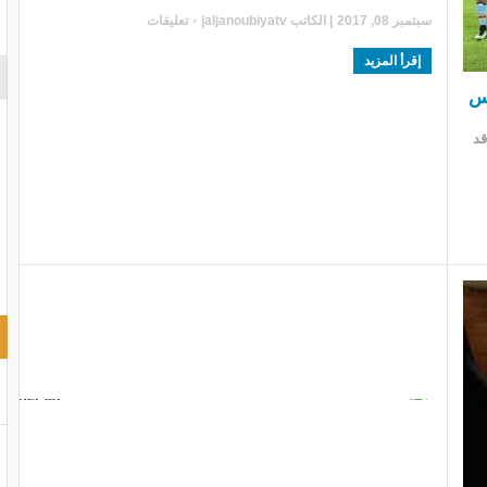
سبتمبر 08, 2017
| الكاتب
aljanoubiyatv
|
٠ تعليقات
إقرأ المزيد
نس
قد