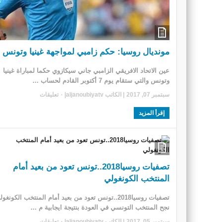
مونديال روسيا: حكم زامبي لمواجهة غينيا وتونس
عين الاتحاد الافريقي الزامبي جاني سيكازوي حكما لمباراة غينيا
وتونس والتي ستقام يوم 7 أكتوبر القادم لحساب ...
سبتمبر 07, 2017
| الكاتب
aljanoubiyatv
|
٠ تعليقات
إقرأ المزيد
تصفيات روسيا2018..تونس تعود من بعيد أمام
المنتخب الكونغولي
تصفيات روسيا2018..تونس تعود من بعيد أمام المنتخب الكونغو
نجح المنتخب التونسي في العودة بنتيجة ايجابية م ...
سبتمبر 05, 2017
| الكاتب
aljanoubiyatv
|
٠ تعليقات