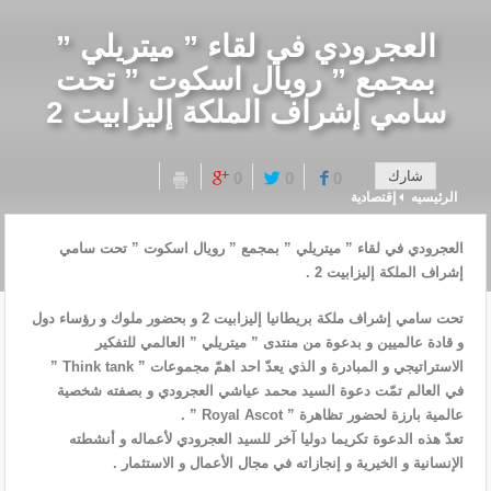
العجرودي في لقاء ” ميتريلي ”
بمجمع ” رويال اسكوت ” تحت
سامي إشراف الملكة إليزابيت 2
شارك
0
0
0
الرئيسيه
إقتصادية
العجرودي في لقاء ” ميتريلي ” بمجمع ” رويال اسكوت ” تحت سامي
إشراف الملكة إليزابيت 2 .
تحت سامي إشراف ملكة بريطانيا إليزابيت 2 و بحضور ملوك و رؤساء دول
و قادة عالميين و بدعوة من منتدى ” ميتريلي ” العالمي للتفكير
الاستراتيجي و المبادرة و الذي يعدّ احد اهمّ مجموعات ” Think tank ”
في العالم تمّت دعوة السيد محمد عياشي العجرودي و بصفته شخصية
عالمية بارزة لحضور تظاهرة ” Royal Ascot ” .
تعدّ هذه الدعوة تكريما دوليا آخر للسيد العجرودي لأعماله و أنشطته
الإنسانية و الخيرية و إنجازاته في مجال الأعمال و الاستثمار .