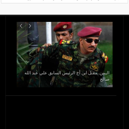
اليمن..مقتل ابن أخ الرئيس السابق علي عبد الله
صالح
و1700 جريح