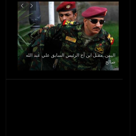
اليمن..مقتل ابن أخ الرئيس السابق علي عبد الله
صالح
و1700 جريح