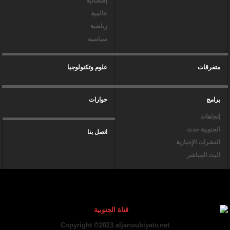
إقتصادية
عالمية
رياضية
سياسية
متفرقات
علوم وتكنولوجيا
برامج
حوارات
إتجاهات
الجنوبية حدث
اتصل بنا
النشرات الإخبارية
البث المباشر
Copyright ©2023 aljanoubiyatv.net