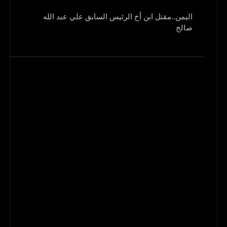
اليمن..مقتل ابن أخ الرئيس السابق علي عبد الله
صالح
و1700 جريح