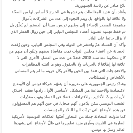
بلاغ صادر عن رئاسة الجمهورية.
وأفاد بأن عديد المغالطات يتم نشرها في الخارج لا أساس لها من الصحّة
ولا علاقة لها بالواقع، بل ويتم اللجوء إلى عدد من الشركات بأموال
مشبوهة المصدر للإساءة إلى وطنهم تونس، مبينا أن الدستور لم يُعلّق بل
تم فقط تجميد عضوية أعضاء المجلس النيابي إلى حين زوال الخطر الذي
لا يزال جاثما على البلاد.
وأكد أن الفساد عمّ وانتشر في الدولة وفي المجلس النيابي، وحين رُفعت
الحصانة عن أعضاء مجلس النواب تمت مقاضاة بعضهم وتبيّن أن منهم من
كان محكوما منذ سنة 2018، فضلا عن عدد من القضايا الأخرى التي لا
علاقة لها إطلاقا لا بالحريات ولا بالحقوق، وهو ما أثبتته المظاهرات
والاحتجاجات التي تنفذ بين الحين والآخر بكل حرية، ما لم يتم المساس
بالأشخاص والممتلكات.
وشدّد رئيس الجمهورية على ضرورة أن يتفهّم شركاء تونس أن الأوضاع
الاقتصادية والاجتماعية هي المشكل الأساسي الأول، زادتها تعقيدا اختلاق
الأزمات وبثّ الأكاذيب والافتراءات، فضلا عن الفساد ونهب مقدّرات
الشعب التونسي ممّن يدّعون أنّهم ضحايا، في حين أنّهم هم المسؤولون
عن هذه الأوضاع التي تردّت اليها البلاد والمؤسسات.
كما تناولت المحادثة جملة من المحاور أهمّها العلاقات التونسية الأمريكية
الضاربة في التاريخ، وطُرق مزيد تطويرها في ظلّ الأوضاع التي يشهدها
العالم وتمرّ بها تونس.