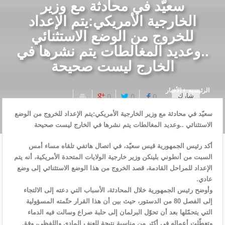
سعيّد في محادثة مع وزير
الخارجية الأمريكي:يتم الإعداد
للخروج من الوضع الاستثنائي
..وعديد المغالطات يتم نشرها في
الخارج ليست صحيحة
الرئيسيه
الأخبار
شارك
0
0
0
سعيّد في محادثة مع وزير الخارجية الأمريكي:يتم الإعداد للخروج من الوضع
الاستثنائي ..وعديد المغالطات يتم نشرها في الخارج ليست صحيحة
أكد رئيس الجمهورية قيس سعيّد، في اتصال هاتفي تلقاه مساء أمس
السبت من أنطوني بلينكن وزير خارجية الولايات المتحدة الأمريكية، أنه يتم
الإعداد للمراحل القادمة، قصد الخروج من هذا الوضع الاستثنائي إلى وضع
عادي.
وأوضح رئيس الجمهورية خلال المحادثة، الأسباب التي دعته إلى الالتجاء
إلى الفصل 80 من الدستور، حيث بين أن هذا القرار حتّمته المسؤولية
التي يتحمّلها بعد أن تحوّل البرلمان إلى حلبة صراع وسالت فيه الدماء
وتعطّلت أعماله في أكثر من مناسبة نتيجة للعنف المادي واللفظي، وفق