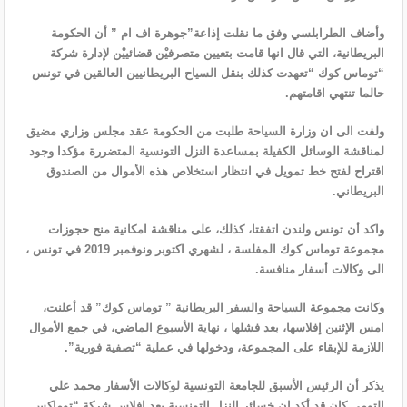
وأضاف الطرابلسي وفق ما نقلت إذاعة”جوهرة اف ام ” أن الحكومة
البريطانية، التي قال انها قامت بتعيين متصرفيْن قضائييْن لإدارة شركة
“توماس كوك “تعهدت كذلك بنقل السياح البريطانيين العالقين في تونس
حالما تنتهي اقامتهم.
ولفت الى ان وزارة السياحة طلبت من الحكومة عقد مجلس وزاري مضيق
لمناقشة الوسائل الكفيلة بمساعدة النزل التونسية المتضررة مؤكدا وجود
اقتراح لفتح خط تمويل في انتظار استخلاص هذه الأموال من الصندوق
البريطاني.
واكد أن تونس ولندن اتفقتا، كذلك، على مناقشة امكانية منح حجوزات
مجموعة توماس كوك المفلسة ، لشهري اكتوبر ونوفمبر 2019 في تونس ،
الى وكالات أسفار منافسة.
وكانت مجموعة السياحة والسفر البريطانية ” توماس كوك” قد أعلنت،
امس الإثنين إفلاسها، بعد فشلها ، نهاية الأسبوع الماضي، في جمع الأموال
اللازمة للإبقاء على المجموعة، ودخولها في عملية “تصفية فورية”.
يذكر أن الرئيس الأسبق للجامعة التونسية لوكالات الأسفار محمد علي
التومي كان قد أكد ان خسائر النزل التونسية بعد افلاس شركة “توماكس