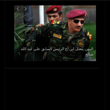
اليمن..مقتل ابن أخ الرئيس السابق علي عبد الله
صالح
و1700 جريح