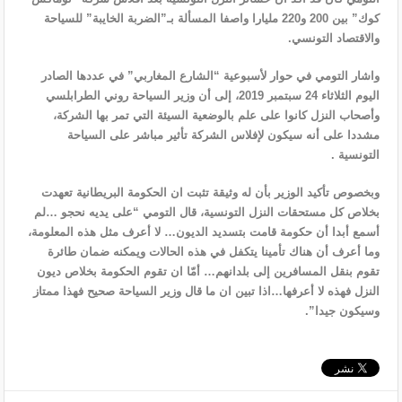
كوك” بين 200 و220 مليارا واصفا المسألة بـ”الضربة الخايبة” للسياحة
والاقتصاد التونسي.
واشار التومي في حوار لأسبوعية “الشارع المغاربي” في عددها الصادر
اليوم الثلاثاء 24 سبتمبر 2019، إلى أن وزير السياحة روني الطرابلسي
وأصحاب النزل كانوا على علم بالوضعية السيئة التي تمر بها الشركة،
مشددا على أنه سيكون لإفلاس الشركة تأثير مباشر على السياحة
التونسية .
وبخصوص تأكيد الوزير بأن له وثيقة تثبت ان الحكومة البريطانية تعهدت
بخلاص كل مستحقات النزل التونسية، قال التومي “على يديه نحجو …لم
أسمع أبدا أن حكومة قامت بتسديد الديون… لا أعرف مثل هذه المعلومة،
وما أعرف أن هناك تأمينا يتكفل في هذه الحالات ويمكنه ضمان طائرة
تقوم بنقل المسافرين إلى بلدانهم… أمّا ان تقوم الحكومة بخلاص ديون
النزل فهذه لا أعرفها…اذا تبين ان ما قال وزير السياحة صحيح فهذا ممتاز
وسيكون جيدا”.