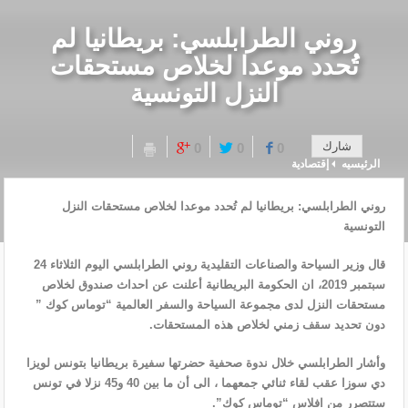
روني الطرابلسي: بريطانيا لم
تُحدد موعدا لخلاص مستحقات
النزل التونسية
شارك
0
0
0
الرئيسيه
إقتصادية
روني الطرابلسي: بريطانيا لم تُحدد موعدا لخلاص مستحقات النزل
التونسية
قال وزير السياحة والصناعات التقليدية روني الطرابلسي اليوم الثلاثاء 24
سبتمبر 2019، ان الحكومة البريطانية أعلنت عن احداث صندوق لخلاص
مستحقات النزل لدى مجموعة السياحة والسفر العالمية “توماس كوك ”
دون تحديد سقف زمني لخلاص هذه المستحقات.
وأشار الطرابلسي خلال ندوة صحفية حضرتها سفيرة بريطانيا بتونس لويزا
دي سوزا عقب لقاء ثنائي جمعهما ، الى أن ما بين 40 و45 نزلا في تونس
ستتصرر من افلاس “توماس كوك”.