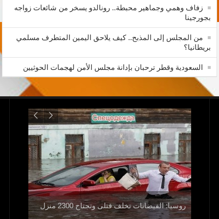
زفاف وهمي وجماهير محبطة.. رونالدو يسخر من شائعات زواجه
بجورجينا
من المجلس إلى المذبح.. كيف يلاحق اليمين المتطرف مسلمي
بريطانيا؟
السعودية وقطر ترحبان بإدانة مجلس الأمن لهجمات الحوثيين
ولا
اليمن..م
روسيا: الفيضانات تخلف قتلى وتجتاح 2300 منزل
صالح