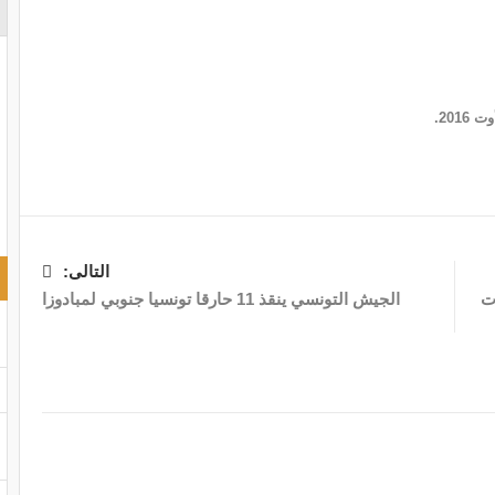
التالى:
كون يوم الثلاثاء 21 أوت
الجيش التونسي ينقذ 11 حارقا تونسيا جنوبي لمبادوزا