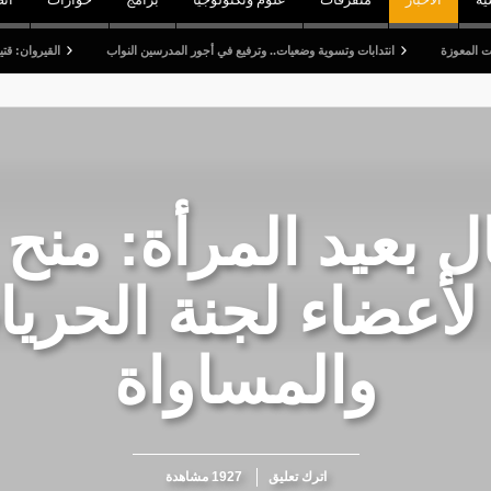
انتدابات وتسوية وضعيات.. وترفيع في أجور المدرسين النواب
القيروان: قتيل وخمسة جرح
ال بعيد المرأة: منح
لأعضاء لجنة الحريا
والمساواة
اترك تعليق
1927 مشاهدة