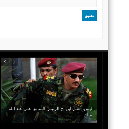
اليمن..مقتل ابن أخ الرئيس السابق علي عبد الله
نزل
صالح