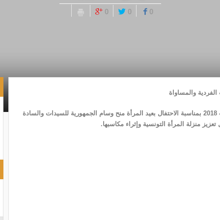
0
0
0
 الفردية والمساواة
تولّى رئيس الجمهورية الباجي قايد السبسي يوم الإثنين 13 أوت 2018 بمناسبة الاحتفال بعيد المرأة منح وسام الجمهورية للسيدات والسادة
عزيز منزلة المرأة التونسية وإثراء مكاسبها.