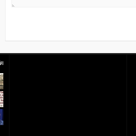
ال
بالفيديو.. مجزرة إسرائيلية.. 40 شهيدا فلسطينيا
و1700 جريح
عاجل..ترامب يعلن