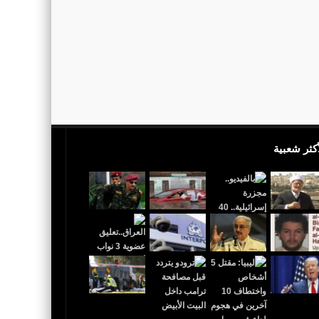
أكثر شعبية
 القدس عاصمة لإٍسرائيل