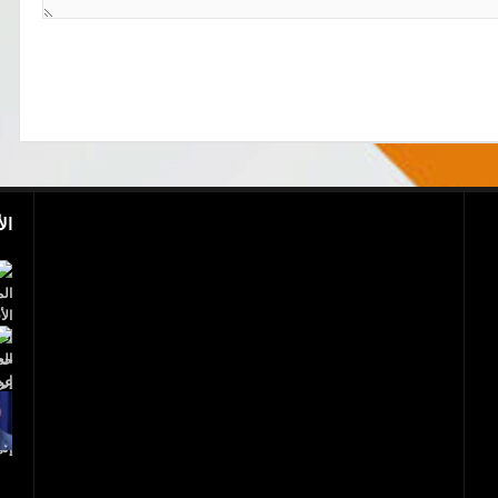
ال
بالفيديو.. مجزرة إسرائيلية.. 40 شهيدا فلسطينيا
و1700 جريح
عاجل..ترامب يعلن