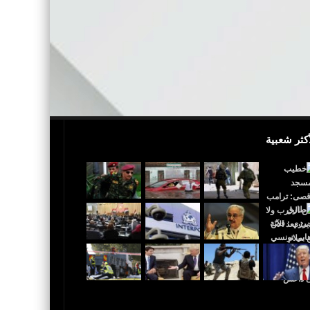
أكثر شعبية
 القدس عاصمة لإٍسرائيل