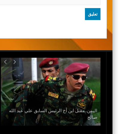
اليمن..مقتل ابن أخ الرئيس السابق علي عبد الله
نزل
صالح