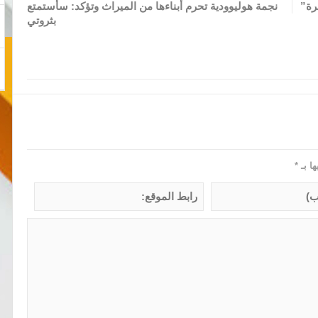
نجمة هوليوودية تحرم أبناءها من الميراث وتؤكد: سأستمتع
بثروتي
ها بـ
*