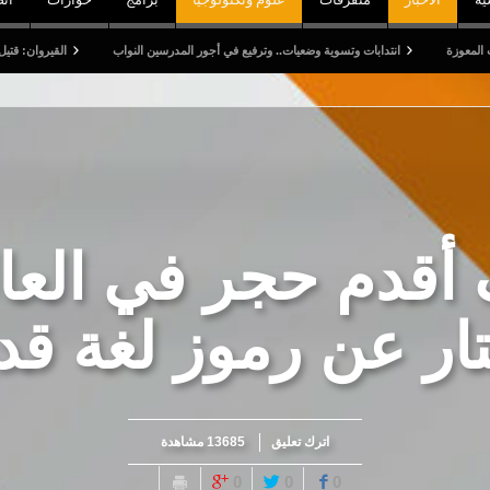
انتدابات وتسوية وضعيات.. وترفيع في أجور المدرسين النواب
القيروان: قتيل وخمسة جرحى 
أقدم حجر في العال
ار عن رموز لغة قد
اترك تعليق
13685 مشاهدة
0
0
0