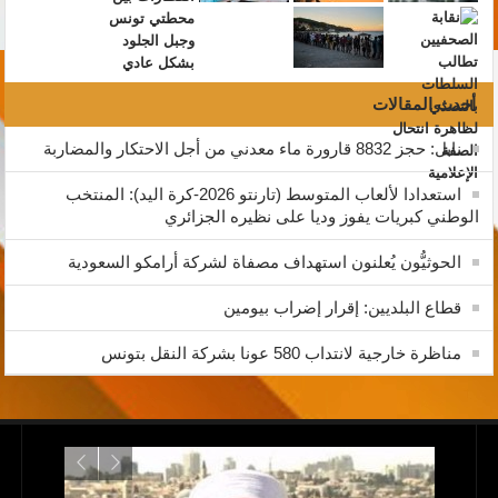
أحدث المقالات
نابل: حجز 8832 قارورة ماء معدني من أجل الاحتكار والمضاربة
استعدادا لألعاب المتوسط (تارنتو 2026-كرة اليد): المنتخب
الوطني كبريات يفوز وديا على نظيره الجزائري
الحوثيُّون يُعلنون استهداف مصفاة لشركة أرامكو السعودية
قطاع البلديين: إقرار إضراب بيومين
مناظرة خارجية لانتداب 580 عونا بشركة النقل بتونس