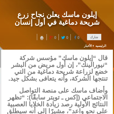
إيلون ماسك يعلن نجاح زرع
شريحة دماغية في أول إنسان
شارك
0
0
0
الرئيسيه
الأخبار
قال “إيلون ماسك” مؤسس شركة
“نيورالينك”، إن أول مريض من البشر
خضع لزراعة شريحة دماغية من التي
تنتجها الشركة، وأنه يتعافى بشكل جيد.
وأضاف ماسك على منصة التواصل
الاجتماعي (إكس ـ تويتر سابقًا): “تظهر
النتائج الأولية رصد زيادة الخلايا العصبية
على نحو واعد”، مشيرًا إلى أنه سيطلق