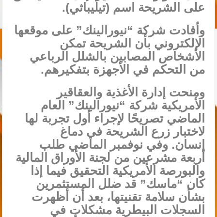
على الشريحة اسم (تيليباثي).
وأفادت شركة “نيورالينك” على موقعها
الإلكتروني بأن الشريحة تمكن
الأشخاص المصابين بالشلل الرباعي
من التحكم في الأجهزة بتفكيرهم.
ومنحت إدارة الأغذية والعقاقير
الأمريكية شركة “نيورالينك” العام
الماضي تصريحًا لإجراء أول تجربة لها
لاختبار زرع الشريحة في دماغ
إنسان. وفي نوفمبر الماضي طلب
أربعة مشرعين من لجنة الأوراق المالية
والبورصة الأمريكية التحقيق فيما إذا
كان “ماسك” قد ضلل المستثمرين
بشأن سلامة تقنيتها، بعد أن أظهرت
السجلات البيطرية مشكلات في