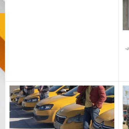
س، الاثنين 23 فيفري،