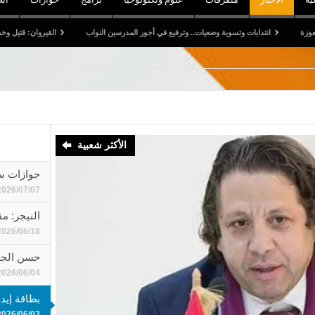
ية وضعيات.. وترفيع في أجور المدرسين النواب
القيروان: قتيل وخمسة جرحى في اصطدام شاح
الأكثر شعبية
جوازات سف
2026/07/07
النيجر: مقتل 11 جنديا ومدنييَن في ال
2026/06/18
حسن الجرب
2026/06/04
بطاقة إيد
2026/06/03