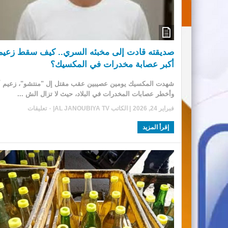
صديقته قادت إلى مخبئه السري.. كيف سقط زعيم
أكبر عصابة مخدرات في المكسيك؟
شهدت المكسيك يومين عصيبين عقب مقتل إل "منتشو"، زعيم أ
وأخطر عصابات المخدرات في البلاد، حيث لا تزال الش ...
فبراير 24, 2026
| الكاتب
AL JANOUBIYA TV
|
٠ تعليقات
إقرأ المزيد