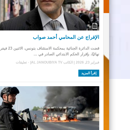
الإفراج عن المحامي أحمد صواب
قضت الدائرة الجنائية بمحكمة الاستئناف بتون
نهائيًا، بإقرار الحكم الابتدائي الصادر في ...
فبراير 23, 2026
| الكاتب
AL JANOUBIYA TV
|
٠ تعليقات
إقرأ المزيد