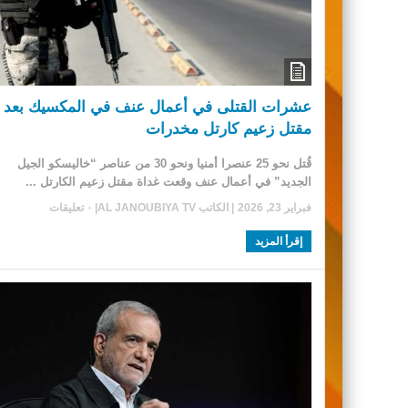
عشرات القتلى في أعمال عنف في المكسيك بعد
مقتل زعيم كارتل مخدرات
قُتل نحو 25 عنصرا أمنيا ونحو 30 من عناصر “خاليسكو الجيل
الجديد” في أعمال عنف وقعت غداة مقتل زعيم الكارتل ...
فبراير 23, 2026
| الكاتب
AL JANOUBIYA TV
|
٠ تعليقات
إقرأ المزيد