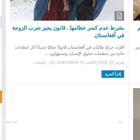
م
بشرط عدم كسر عظامها.. قانون يجيز ضرب الزوجة
في أفغانستان
و،
أقرّت حركة طالبان في أفغانستان قانونًا جنائيًا جديدًا أثار انتقادات
حادة من منظمات حقوق الإنسان ومسؤولين ...
فبراير 25, 2026
| الكاتب
AL JANOUBIYA TV
|
٠ تعليقات
إقرأ المزيد