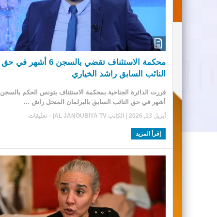
محكمة الاستئناف تقضي بالسجن 6 أشهر في حق
النائب السابق راشد الخياري
أشهر في حق النائب السابق بالبرلمان المنحل راش ...
أبريل 13, 2026
| الكاتب
AL JANOUBIYA TV
|
٠ تعليقات
إقرأ المزيد