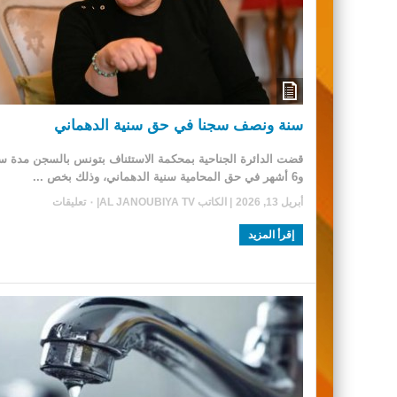
سنة ونصف سجنا في حق سنية الدهماني
قضت الدائرة الجناحية بمحكمة الاستئناف بتونس بالسجن مدة س
و6 أشهر في حق المحامية سنية الدهماني، وذلك بخص ...
أبريل 13, 2026
| الكاتب
AL JANOUBIYA TV
|
٠ تعليقات
إقرأ المزيد