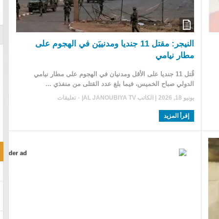
النيجر: مقتل 11 جنديا ومدنييَن في الهجوم على
مطار نيامي
قُتل 11 جنديا على الأقل ومدنيان في الهجوم على مطار نيامي
الدولي صباح الخميس، فيما بلغ عدد القتلى من منفذي ...
يونيو 18, 2026
| الكاتب
AL JANOUBIYA TV
|
٠ تعليقات
إقرأ المزيد