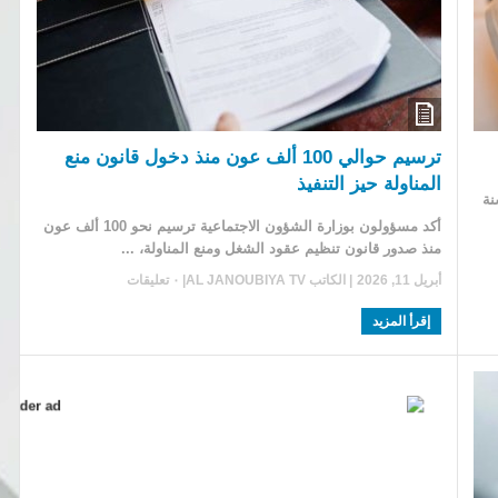
ترسيم حوالي 100 ألف عون منذ دخول قانون منع
المناولة حيز التنفيذ
نة
أكد مسؤولون بوزارة الشؤون الاجتماعية ترسيم نحو 100 ألف عون
منذ صدور قانون تنظيم عقود الشغل ومنع المناولة، ...
أبريل 11, 2026
| الكاتب
AL JANOUBIYA TV
|
٠ تعليقات
إقرأ المزيد