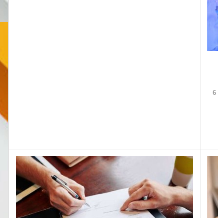
قررت الدائرة الجناحية بمحكمة الاستئناف بتونس الحكم بالسجن 6