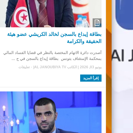
بطاقة إيداع بالسجن لخالد الكريشي عضو هيئة
الحقيقة والكرامة
أصدرت دائرة الاتهام المختصة بالنظر في قضايا الفساد المالي
بمحكمة الإستئناف بتونس بطاقة إيداع بالسجن في ح ...
يونيو 03, 2026
| الكاتب
AL JANOUBIYA TV
|
٠ تعليقات
إقرأ المزيد