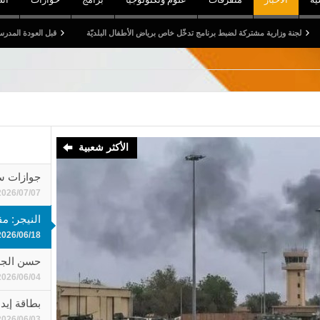
 برنامج تدخّل خاص برياض الأطفال البلديّة
قبل العودة المدرسية: الترفيع في مساعدات أبناء 
الأكثر شعبية
جوازات سف
2026/07/07
النيجر: مقتل 11 جنديا ومدنييَن في ال
2026/06/18
حسن الجرب
2026/06/04
بطاقة إيد
2026/06/03