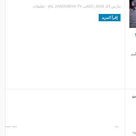
مارس 24, 2026
| الكاتب
AL JANOUBIYA TV
|
٠ تعليقات
إقرأ المزيد
ية لـ97
يم
س،