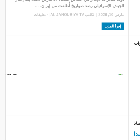
الجيش الإسرائيلي رصد صواريخ أُطلقت من إيران، ...
مارس 10, 2026
| الكاتب
AL JANOUBIYA TV
|
٠ تعليقات
إقرأ المزيد
الصهيوني إلى 72 شهيدا