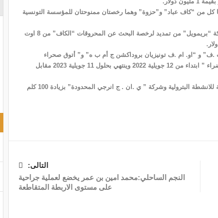
ن دولار.
 كل من “كاف عباد” و”حزوة” وهما رخصتان ممنوحتان للمؤسسة التونسية
وستستفيد كل من المؤسسة التونسية للانشطة البترولية و شركة “بريمويل” من تمديد لرخصة البحث عن المحروقات “الكاف” من 8 اوت
.ف” و “او. ام .ف تونيزيان بروداكشن ج أم ب ه” و” أتوق صحراء
المحدودة “على تجديد لرخصة البحث عن المحروقات “برج الخضراء ” ابتداء من 12 جويلية 2022 وينتهي بحلول 11 جويلية 2023 مقابل
ووافقت وزارة الصناعة والطاقة على مطلب المؤسسة التونسية للانشطة البترولية وشركة ” ي .ان . ج انرجي المحدودة” بزيادة 100 كلم
التالى:
النجم الساحلي:محمد امين بن عمر يخضع لعملية جراحية
على مستوى الاربطة المتقاطعة