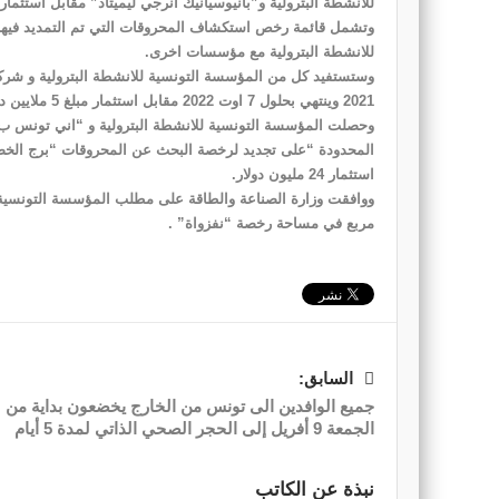
للانشطة البترولية و”بانيوسيانيك انرجي ليميتاد” مقابل استثمار بقيمة 1 مليو
وتشمل قائمة رخص استكشاف المحروقات التي تم التمديد فيها
للانشطة البترولية مع مؤسسات اخرى.
2021 وينتهي بحلول 7 اوت 2022 مقابل استثمار مبلغ 5 ملايين دولار.
وحصلت المؤسسة التونسية للانشطة البترولية و “اني تونس ب 
استثمار 24 مليون دولار.
مربع في مساحة رخصة “نفزواة” .
السابق:
جميع الوافدين الى تونس من الخارج يخضعون بداية من
الجمعة 9 أفريل إلى الحجر الصحي الذاتي لمدة 5 أيام
نبذة عن الكاتب