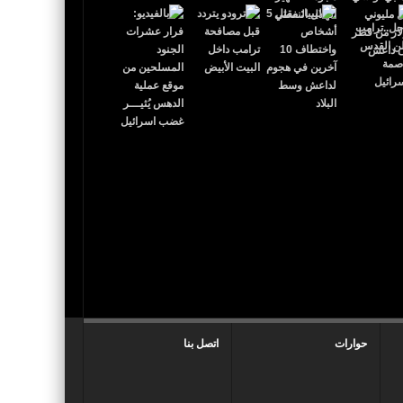
 القدس عاصمة لإٍسرائيل
حوارات
اتصل بنا