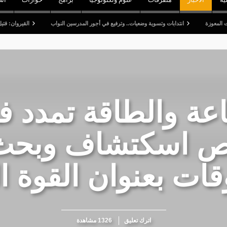
انتدابات وتسوية وضعيات.. وترفيع في أجور المدرسين النواب
القيروان: قتيل وخمسة جرح
اعة والطاقة تمدد 
خص اسكتشاف وبحث
ات بعنوان القوة ا
اترك تعليق
1326 مشاهدة