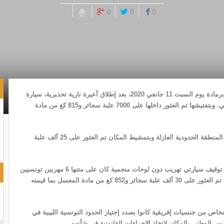
0
0
0
أوقفت التشكيلات العسكرية العاملة بالمنطقة الحدودية العازلة برمادة يوم السبت 11 جانفي 2020، بعد إطلاق أعيرة نارية تحذيرية، سيارة
تهريب دون لوحات منجمية لاذ راكبوها بالفرار داخل التراب الليبي. وبتفتيشها تم العثور داخلها على 7000 علبة سجائر و815 كغ من مادة
كما رصدت نفس التشكيلات تحركات مشبوهة “بالمنزلة” داخل المنطقة الحدودية العازلة وبتمشيط المكان تم العثور على 25 ألف علبة
وتمكنت الوحدات العسكرية العاملة بقطاع رمادة يوم أمس من توقيف سيارتي تهريب دون لوحات منجمية كان على متنها 6 مهربين تونسيين
وذلك بعد أن تم إطلاق أعيرة نارية تحذيرية. وبتفتيش السيارتين تم العثور على 30 ألف علبة سجائر و852 كغ من مادة المعسل بما قيمته
وقفت الوحدات العسكرية ببن قردان في نفس اليوم، 4 أشخاص من جنسيات إفريقية كانوا بصدد إجتياز الحدود التونسية الليبية في
 الوطني بالمكان لإتخاذ الإجراءات القانونية في شأنهم.