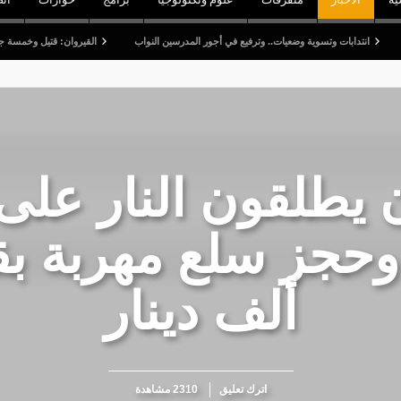
ات وتسوية وضعيات.. وترفيع في أجور المدرسين النواب
القيروان: قتيل وخمسة جرحى في اصطد
 يطلقون النار على
ألف دينار
اترك تعليق
2310 مشاهدة