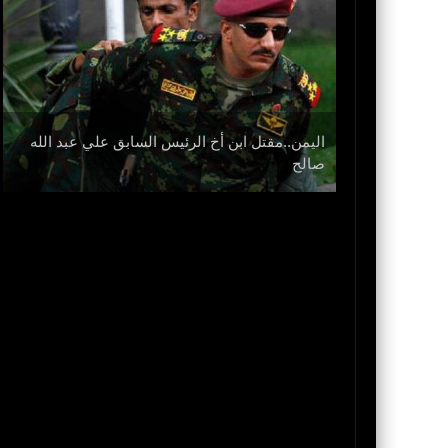
اليمن..مقتل ابن أخ الرئيس السابق علي عبد الله
نزل
صالح