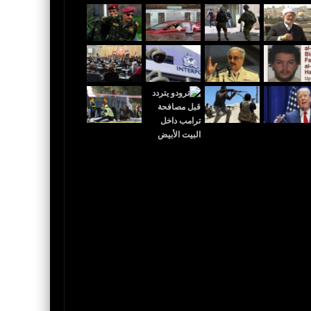
 القدس عاصمة لإٍسرائيل