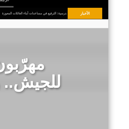
الأخبار
ل البلديّة
قبل العودة المدرسية: الترفيع في مساعدات أبناء العائلات المعوزة
انتداب
مهرّبون