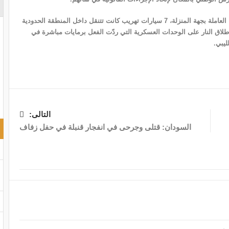
ورصدت فجر اليوم الإثنين 13 جانفي 2020 التشكيلات العسكرية العاملة بجهة المنزلة، 7 سيارات تهريب كانت تتنقل داخل المنطقة الحدودية
إطلاق النار على الوحدات العسكرية التي ردّت الفعل برمايات مباشرة في
ليبي.
التالى:
السودان: قتلى وجرحى في انفجار قنبلة في حفل زفاف