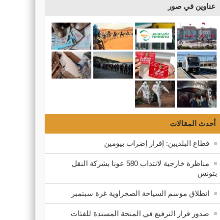
عناوين في صور
أحدث المقالات
قطاع البلديين: إقرار إضراب بيومين
مناظرة خارجية لانتداب 580 عونا بشركة النقل
بتونس
انطلاق موسم السياحة الصحراوية غرة سبتمبر
صدور قرار الترفيع في المنحة المسندة للفئات