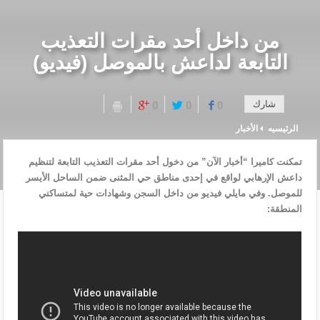
من داخل أحد مقرات التعذيب
التابعة لداعش بالموصل (فيديو)
شارك
0
0
0
الرئيسيه
الأخبار
تمكنت كاميرا “أخبار الآن” من دخول أحد مقرات التعذيب التابعة لتنظيم
داعش الإرهابي لواقع في إحدى مناطق حي المثنى ضمن الساحل الأيسر
للموصل. وفي مايلي فيديو من داخل السجن وشهادات حية لمتساكني
المنطقة: