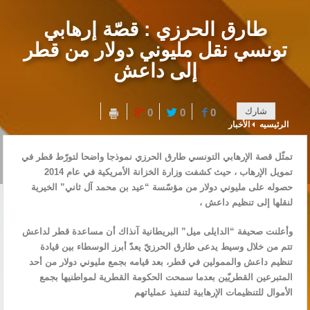
طارق الحرزي : قصّة إرهابي
تونسي نقل مليوني دولار من قطر
إلى داعش
شارك
0
0
0
الرئيسيه
الأخبار
تمثّل قصة الإرهابي التونسي طارق الحرزي نموذجا واضحا لتورّط قطر في
تمويل الإرهاب ، حيث كشفت وزارة الخزانة الأمريكية في عام 2014
حصوله على مليوني دولار من مؤسّسة “عيد بن محمد آل ثاني” الخيرية
لنقلها إلى تنظيم داعش ،
وأعلنت صحيفة “الدايلى ميل” البريطانية آنذاك أن مساعدة قطر لداعش
تتم من خلال وسيط يدعى طارق الحرزيّ يعدّ أبرز الوسطاء بين قيادة
تنظيم داعش والممولين في قطر، بعد قيامه بجمع مليوني دولار من أحد
المتبرعين القطريّين بعدما سمحت الحكومة القطرية لمواطنيها بجمع
الأموال للتنظيمات الإرهابية لتنفيذ عملياتهم