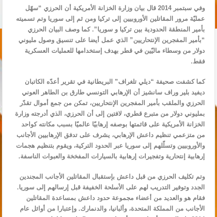
وفي سبتمبر 2014 قال بيان وزارة الخزانة الأمريكية أن الحرزي “سهّل
عمليّة مرور المقاتلين الأوروبيين إلى تركيا ومن ثم إلى سوريا وتم تسميته
بأمير المنطقة الحدودية بين تركيا و سوريا”. كما وصف البيان الحرزي
“بأمير المفجرين الإنتحاريين” الذي عمل أيضا على تنسيق وصول مليوني
دولار من وسطاء ماليّين في قطر بهدف إستخدامها للعمليات العسكرية
فقط.
كما كشفت صحيفة “ديلي تلغراف” البريطانية في تقرير أعدّه الكاتبان
ديفيد بلير وراف سانشيز أن الإرهابي التونسي طارق بن الطاهر العوني
الحرزي والملقب بأمير المفجرين الإنتحاريين، تمكن من جمع أموال تقدّر
بمليوني دولار من متبرع قطري، لافتين إلى أن الحرزي، الذي أدرجته وزارة
الخزانة الأمريكية على قائمتها بوصفه إرهابيّا عالميّا بسبب مكانته كواحد
من متزعمي تنظيم داعش الإرهابي، يشرف على تدفق الإرهابيين الأجانب
والأوروبيين وتسلّلهم إلى سوريا عبر الحدود التركية، ويقوم بتنظيم هجمات
إرهابية إنتحارية وتفجيرات إرهابية بالسيارات المفخخة والعبوات الناسفة.
وتم تكليف الحرزي من قبل داعش بإستقبال المقاتلين الأجانب المجندين
الجدد وتوفير التدريب لهم على الأسلحة الخفيفة قبل إرسالهم إلى سوريا.
فقام هو والعديد من أعضاء مجموعة حدود داعش بمساعدة المقاتلين
الأجانب من المملكة المتحدة، وألبانيا، والدنمارك. وإعتبارا من أوائل عام