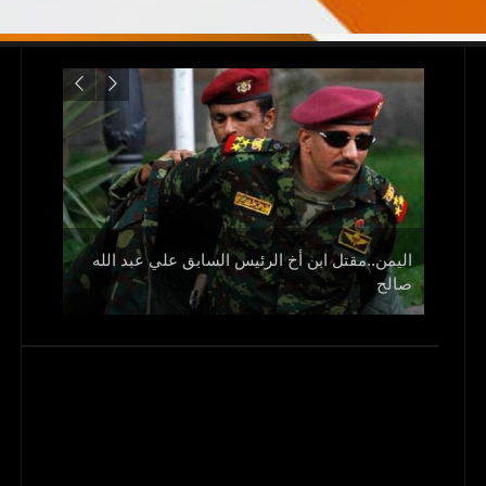
اليمن..مقتل ابن أخ الرئيس السابق علي عبد الله
صالح
و1700 جريح