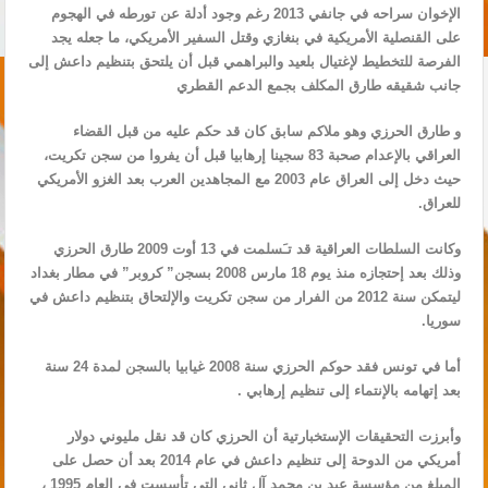
الإخوان سراحه في جانفي 2013 رغم وجود أدلة عن تورطه في الهجوم
على القنصلية الأمريكية في بنغازي وقتل السفير الأمريكي، ما جعله يجد
الفرصة للتخطيط لإغتيال بلعيد والبراهمي قبل أن يلتحق بتنظيم داعش إلى
جانب شقيقه طارق المكلف بجمع الدعم القطري
و طارق الحرزي وهو ملاكم سابق كان قد حكم عليه من قبل القضاء
العراقي بالإعدام صحبة 83 سجينا إرهابيا قبل أن يفروا من سجن تكريت،
حيث دخل إلى العراق عام 2003 مع المجاهدين العرب بعد الغزو الأمريكي
للعراق.
وكانت السلطات العراقية قد تـَسلمت في 13 أوت 2009 طارق الحرزي
وذلك بعد إحتجازه منذ يوم 18 مارس 2008 بسجن” كروبر” في مطار بغداد
ليتمكن سنة 2012 من الفرار من سجن تكريت والإلتحاق بتنظيم داعش في
سوريا.
أما في تونس فقد حوكم الحرزي سنة 2008 غيابيا بالسجن لمدة 24 سنة
بعد إتهامه بالإنتماء إلى تنظيم إرهابي .
وأبرزت التحقيقات الإستخبارتية أن الحرزي كان قد نقل مليوني دولار
أمريكي من الدوحة إلى تنظيم داعش في عام 2014 بعد أن حصل على
المبلغ من مؤسسة عيد بن محمد آل ثاني التي تأسست في العام 1995 ،