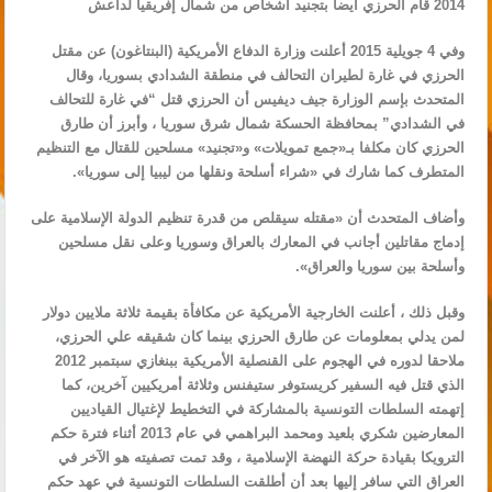
2014 قام الحرزي أيضا بتجنيد أشخاص من شمال إفريقيا لداعش
وفي 4 جويلية 2015 أعلنت وزارة الدفاع الأمريكية (البنتاغون) عن مقتل
الحرزي في غارة لطيران التحالف في منطقة الشدادي بسوريا، وقال
المتحدث بإسم الوزارة جيف ديفيس أن الحرزي قتل “في غارة للتحالف
في الشدادي” بمحافظة الحسكة شمال شرق سوريا ، وأبرز أن طارق
الحرزي كان مكلفا بـ«جمع تمويلات» و«تجنيد» مسلحين للقتال مع التنظيم
المتطرف كما شارك في «شراء أسلحة ونقلها من ليبيا إلى سوريا».
وأضاف المتحدث أن «مقتله سيقلص من قدرة تنظيم الدولة الإسلامية على
إدماج مقاتلين أجانب في المعارك بالعراق وسوريا وعلى نقل مسلحين
وأسلحة بين سوريا والعراق».
وقبل ذلك ، أعلنت الخارجية الأمريكية عن مكافأة بقيمة ثلاثة ملايين دولار
لمن يدلي بمعلومات عن طارق الحرزي بينما كان شقيقه علي الحرزي،
ملاحقا لدوره في الهجوم على القنصلية الأمريكية ببنغازي سبتمبر 2012
الذي قتل فيه السفير كريستوفر ستيفنس وثلاثة أمريكيين آخرين، كما
إتهمته السلطات التونسية بالمشاركة في التخطيط لإغتيال القياديين
المعارضين شكري بلعيد ومحمد البراهمي في عام 2013 أثناء فترة حكم
الترويكا بقيادة حركة النهضة الإسلامية ، وقد تمت تصفيته هو الآخر في
العراق التي سافر إليها بعد أن أطلقت السلطات التونسية في عهد حكم