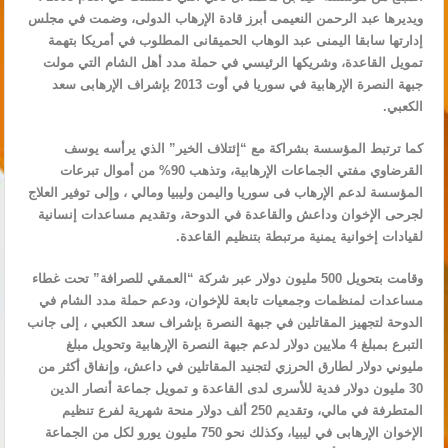
ويديرها عبد الرحمن النعيمى أبرز قادة الإرهاب الدولى، وضمت في مجلس
إدارتها سابقا اليمنى عبد الوهاب الحميقانى المطلوب في أمريكا بتهمة
تمويل القاعدة، وشريكها الرئيسي في حملة مدد أهل الشام التي مولت
جبهة النصرة الإرهابية في سوريا في أوت 2013 بإشراف الإرهابى سعد
الكعبي.
كما ترتبط المؤسسة بشراكة مع “إئتلاف الخير” الذي يرأسه يوسف
القرضاوي مفتي الجماعات الإرهابية، وتذهب 90% من أموال تبرعات
المؤسسة لدعم الإرهاب فى سوريا واليمن وليبيا ومالي ، وإلى توفير العلاج
لجرحى الإخوان وداعش والقاعدة في الدوحة، وتقديم مساعدات إنسانية
لقيادات إخوانية يمنية مرتبطة بتنظيم القاعدة.
وقامت بتحويل 500 مليون دولار عبر شركة “العمقي للصرافة” تحت غطاء
مساعدات لمنظمات وجمعيات تابعة للإخوان، ودعم حملة مدد الشام في
الدوحة لتجهيز المقاتلين في جبهة النصرة بإشراف سعد الكعبي ، إلى جانب
التبرع بمبلغ 4 ملايين دولار لدعم جبهة النصرة الإرهابية وتحويل مبلغ
مليوني دولار لطارق الحرزي لتجنيد المقاتلين في داعش، وإنفاق أكثر من
30 مليون دولار فدية للأسرى لدى القاعدة و تمويل جماعة أنصار الدين
المتطرفة في مالي، وتقديم 250 ألف دولار منحة شهرية لفرع تنظيم
الإخوان الإرهابى في ليبيا، وكذلك نحو 750 مليون يورو لكل من الجماعة