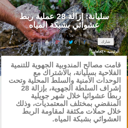
سليانة: إزالة 28 عملية ربط
عشوائي بشبكة المياه
شارك
0
0
0
الرئيسيه
إتجاهات
قامت مصالح المندوبية الجهوية للتنمية
الفلاحية بسليانة، بالاشتراك مع
الوحدات الأمنية والسلط المحلية وتحت
إشراف السلطة الجهوية، بإزالة 28
ربطا عشوائيا خلال شهر جويلية
المنقضي بمختلف المعتمديات، وذلك
خلال حملات مكثفة لمقاومة الربط
العشوائي بشبكة المياه.