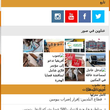
تابع
عناوين في صور
أحدث المقالات
قطاع البلديين: إقرار إضراب بيومين
مناظرة خارجية لانتداب 580 عونا بشركة النقل بتونس