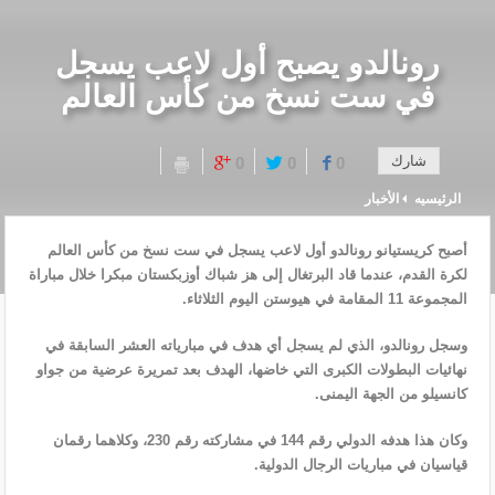
رونالدو يصبح أول لاعب يسجل
في ست نسخ من كأس العالم
شارك
0
0
0
الرئيسيه
الأخبار
أصبح كريستيانو رونالدو ‌أول ‌لاعب يسجل ‌في ست نسخ من كأس العالم
لكرة القدم، عندما ⁠قاد البرتغال إلى هز شباك أوزبكستان مبكرا ​خلال مباراة
المجموعة 11 المقامة في ⁠هيوستن اليوم الثلاثاء.
وسجل رونالدو، الذي لم ⁠يسجل أي هدف في مبارياته العشر السابقة في
نهائيات البطولات الكبرى التي خاضها، الهدف بعد تمريرة ​عرضية من جواو
كانسيلو من الجهة اليمنى.
وكان هذا ‌هدفه الدولي رقم 144 في مشاركته رقم 230، ⁠وكلاهما رقمان
قياسيان في ‌مباريات الرجال الدولية.