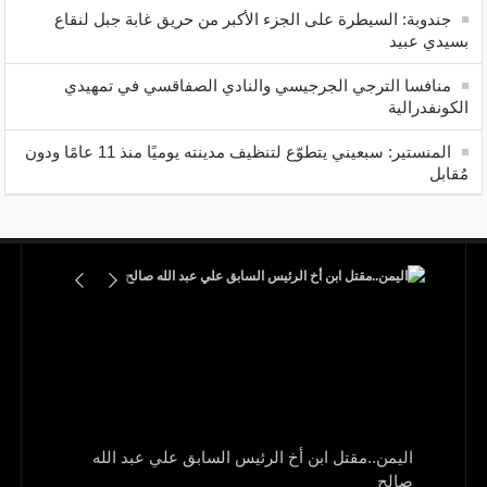
جندوبة: السيطرة على الجزء الأكبر من حريق غابة جبل لنقاع
بسيدي عبيد
منافسا الترجي الجرجيسي والنادي الصفاقسي في تمهيدي
الكونفدرالية
المنستير: سبعيني يتطوّع لتنظيف مدينته يوميًا منذ 11 عامًا ودون
مُقابل
اليمن..مقتل ابن أخ الرئيس السابق علي عبد الله
صالح
و1700 جريح