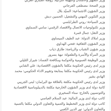
وزير التجهيز والاسكان والتهيئة الترابية: روضة الجباري العربي
وزير الصحة: مصطفى الفرجاني
وزير الشؤون الاجتماعية: السيّد بلال
وزير التكوين المهني والتشغيل: الحسين دبش
وزير السياحة: روني الطرابلسي
وزير تكنولوجيات الاتصال والاقتصاد الرقمي: سامي السماوي
وزير النقل: جمال قمرة
وزير املاك الدولة: عبد الطيف الميساوي
وزير الشؤون الثقافية: فتحي الهداوي
وزير شؤون الشباب والرياضة: طارق ذياب
وزير المرأة والأسرة والطفولة: نبهة بسرور
وزير الوظيفة العمومية والحوكمة ومكافحة الفساد: شيراز التليلي
وزير لدى رئيس الحكومة مكلفا بالشؤون الاقتصادية: علي الشابي
وزير لدى رئيس الحكومة مكلفا بمتابعة وتقييم الاداء الحكومي: محمد
الهادي بشير
وزير لدى رئيس الحكومة مكلفة بالعلاقة مع البرلمان: لبنى الجريبي
كاتبة دولة لدى وزير الشؤون الخارجية مكلفة بالديبلوماسية الاقتصادية
والتونسيين بالخارج: سناء السخيري
كاتب دولة لدى وزير المالية: عبد السلام العباسي
كاتب دولة لدى وزير التخطيط والتنمية والتعاون الدولي مكلفا بالتنمية
والتعاون الدولي: نور الدين الكعبي