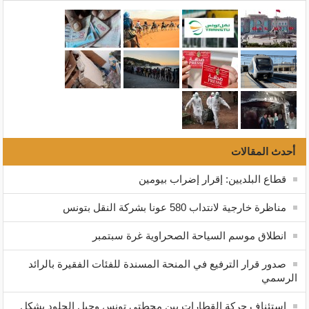
أحدث المقالات
قطاع البلديين: إقرار إضراب بيومين
مناظرة خارجية لانتداب 580 عونا بشركة النقل بتونس
انطلاق موسم السياحة الصحراوية غرة سبتمبر
صدور قرار الترفيع في المنحة المسندة للفئات الفقيرة بالرائد
الرسمي
إستئناف حركة القطارات بين محطتي تونس وجبل الجلود بشكل