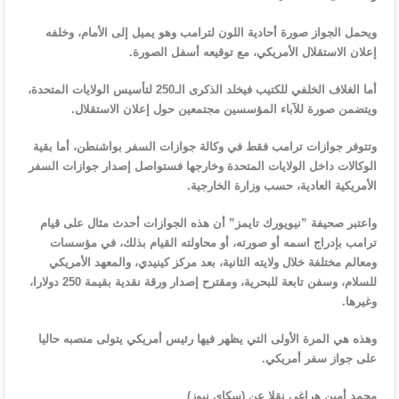
ويحمل الجواز صورة أحادية اللون لترامب وهو يميل إلى الأمام، وخلفه
إعلان الاستقلال الأمريكي، مع توقيعه أسفل الصورة.
أما الغلاف الخلفي للكتيب فيخلد الذكرى الـ250 لتأسيس الولايات المتحدة،
ويتضمن صورة للآباء المؤسسين مجتمعين حول إعلان الاستقلال.
وتتوفر جوازات ترامب فقط في وكالة جوازات السفر بواشنطن، أما بقية
الوكالات داخل الولايات المتحدة وخارجها فستواصل إصدار جوازات السفر
الأمريكية العادية، حسب وزارة الخارجية.
واعتبر صحيفة ”نيويورك تايمز” أن هذه الجوازات أحدث مثال على قيام
ترامب بإدراج اسمه أو صورته، أو محاولته القيام بذلك، في مؤسسات
ومعالم مختلفة خلال ولايته الثانية، بعد مركز كينيدي، والمعهد الأمريكي
للسلام، وسفن تابعة للبحرية، ومقترح إصدار ورقة نقدية بقيمة 250 دولارا،
وغيرها.
وهذه هي المرة الأولى التي يظهر فيها رئيس أمريكي يتولى منصبه حاليا
على جواز سفر أمريكي.
محمد أمين هراغي نقلا عن (سكاي نيوز)