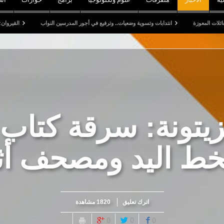
انتدابات وتسوية وضعيات.. وترفيع في أجور المدرسين النواب
القيروان: قتيل وخمسة 
زيتونة: سرقة كتاب 
ط اليد ومصحف أث
اترك تعليق
1820 مشاهدة
0
0
0