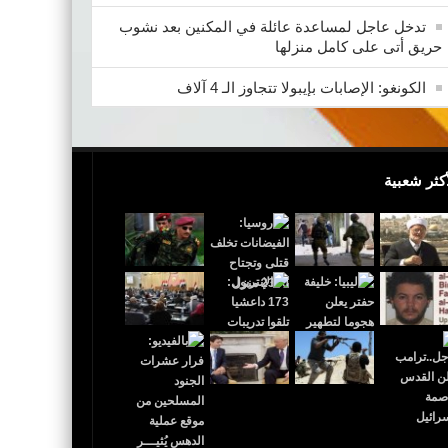
تدخل عاجل لمساعدة عائلة في المكنين بعد نشوب
حريق أتى على كامل منزلها
الكونغو: الإصابات بإيبولا تتجاوز الـ 4 آلاف
أكثر شعبية
 القدس عاصمة لإٍسرائيل