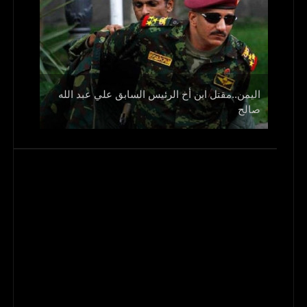
اليمن..مقتل ابن أخ الرئيس السابق علي عبد الله
صالح
و1700 جريح