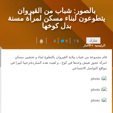
بالصور: شباب من القيروان
يتطوعون لبناء مسكن لمرأة مسنة
بدل كوخها
شارك
0
0
0
الرئيسيه
الأخبار
قام مجموعة من شباب ولاية القيروان بالتطوع لبناء و تحشين مسكن
امرأة عجوز تعيش وحدها في كوخ ، و لقيت هذه المباردةترحيبا كبيرا في
مواقع التواصل الاجتماعي