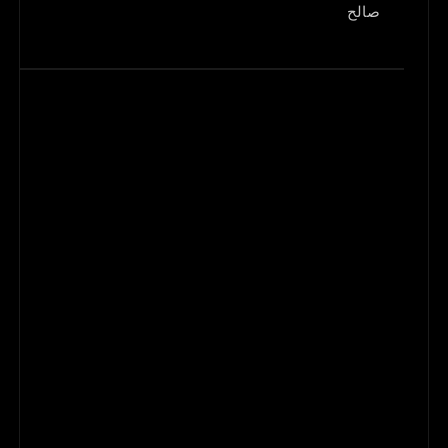
صالح
و1700 جريح