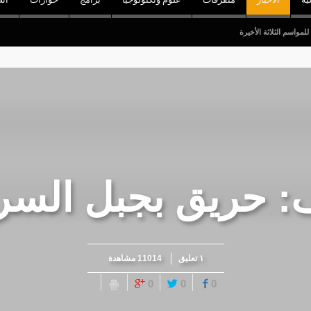
ة الأخيرة
: حریق بجبل الس
١ تعليق
11014 مشاهدة
0
0
0