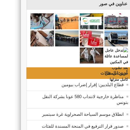
عناوين في صور
أحدث المقالات
قطاع البلديين: إقرار إضراب بيومين
مناظرة خارجية لانتداب 580 عونا بشركة النقل
بتونس
انطلاق موسم السياحة الصحراوية غرة سبتمبر
صدور قرار الترفيع في المنحة المسندة للفئات