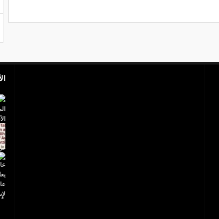
ال
اليمن..مقتل ابن أ
روسيا: الفيضانات تخلف قتلى وتجتاح 2300 منزل
صالح