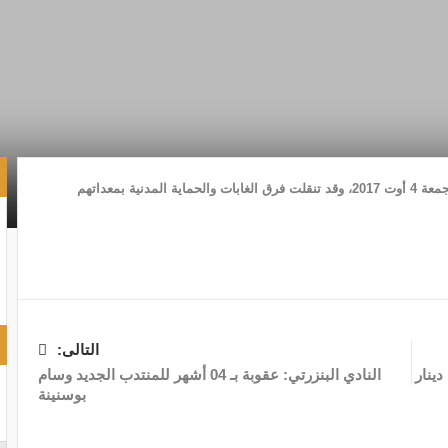
اندلع حريق بجبل السردوك بالطويرف من ولاية الكاف، اليوم الجمعة 4 أوت 2017، وقد تنقلت فرق الغابات والحماية المدنیة بمعداتھم
التالى:
النادي البنزرتي: عقوبة بـ 04 أشهر للمنتدب الجديد وسام
بوسنينة‎