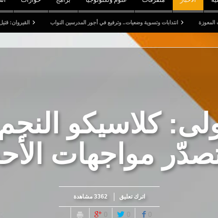
انتدابات وتسوية وضعيات.. وترفيع في أجور المدرسين النواب
القيروان: قتيل وخمسة جرحى 
ولى: كلاسيكو النجم
صدّر مواجهات الأح
اترك تعليق
3362 مشاهدة
0
0
0