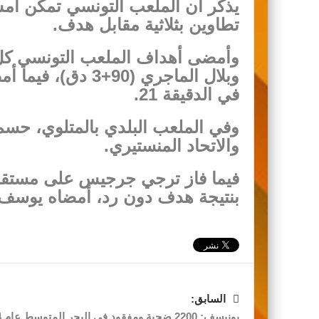
يذكر أن الملعب التونسي تمكن أم
تطاوين بثلاثية مقابل هدف.
وبلال الماجري (90
في الدقيقة 21.
وفي الملعب البلدي بالمتلوي، حسم 
والاتحاد المنستيري.
فيما فاز ترجي جرجيس على مستق
بنتيجة هدف دون رد، أمضاه يوسف سنا
السابق:
يونيسف: 2200 ضحية ومفقود في البحر المتوسط ​​عام 2024