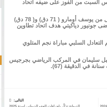
س السبت من الفوز على ضيفه اتحاد
وأمضى أهداف الملعب التونسي كل من يوسف أومارو ( 71 دق) و( 78 دق)
+3 دق)، فيما أمضى جونيور دياكيتي هدف اتحاد تطاوين
التعادل السلبي مباراة نجم المتلوي
بل سليمان في المركب الرياضي بجرجيس
نة في الدقيقة (67).
التالى:
الديوانة تذكّر بإجراءات العفو الديواني لسنة 2025