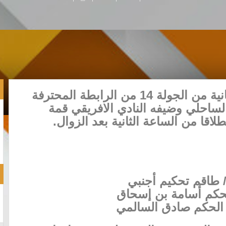
تقام اليوم الأحد مباريات الدفعة الثانية من الجولة 14 من الرابطة المحترفة
لساحلي وضيفه النادي الافريقي قمة
لاقا من الساعة الثانية بعد الزوال.
// طاقم تحكيم أجنبي
حكم أسامة بن إسحاق
/ الحكم صادق السالمي