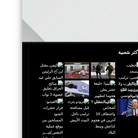
أكثر شعبية
 القدس عاصمة لإٍسرائيل