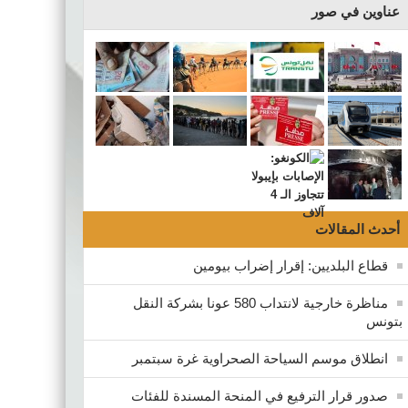
عناوين في صور
أحدث المقالات
قطاع البلديين: إقرار إضراب بيومين
مناظرة خارجية لانتداب 580 عونا بشركة النقل
بتونس
انطلاق موسم السياحة الصحراوية غرة سبتمبر
صدور قرار الترفيع في المنحة المسندة للفئات