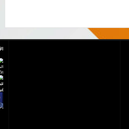
ال
بالفيديو.. مجزرة إسرائيلية.. 40 شهيدا فلسطينيا
و1700 جريح
عاجل..ترامب يعلن