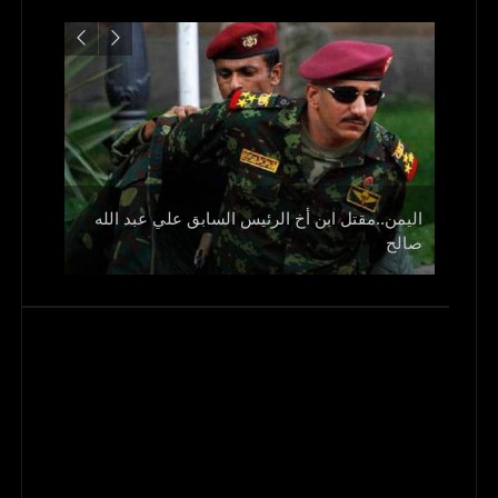
اليمن..مقتل ابن أخ الرئيس السابق علي عبد الله
صالح
و1700 جريح