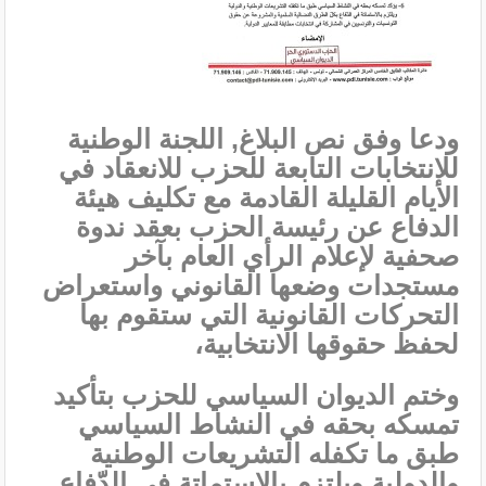
ودعا وفق نص البلاغ, اللجنة الوطنية
للانتخابات التابعة للحزب للانعقاد في
الأيام القليلة القادمة مع تكليف هيئة
الدفاع عن رئيسة الحزب بعقد ندوة
صحفية لإعلام الرأي العام بآخر
مستجدات وضعها القانوني واستعراض
التحركات القانونية التي ستقوم بها
لحفظ حقوقها الانتخابية،
وختم الديوان السياسي للحزب بتأكيد
تمسكه بحقه في النشاط السياسي
طبق ما تكفله التشريعات الوطنية
والدولية ويلتزم بالاستماتة في الدّفاع