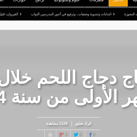
انتدابات وتسوية وضعيات.. وترفيع في أجور المدرسين النواب
القيروان: قتيل وخمسة جرحى 
تاج دجاج اللحم خلا
 الأولى من سنة 2024
اترك تعليق
1328 مشاهدة
0
0
0