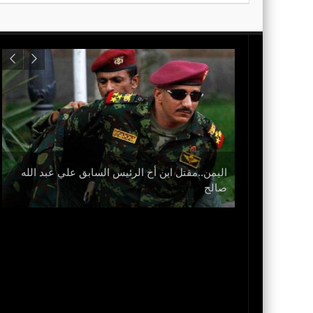
اليمن..مقتل ابن أخ الرئيس السابق علي عبد الله
نزل
صالح