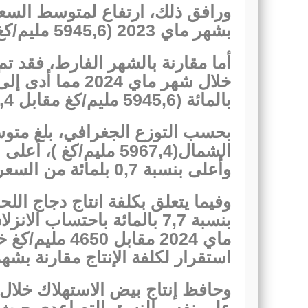
بشهر ماي 2023 (5945,6 مليم/كغ مقابل 4621,4 مليم/كغ)
أما مقارنة بالشهر الفارط، فقد تم
بالمائة (5945,6 مليم/كغ مقابل 5024,4 مليم/كغ في أفريل 2024)
بحسب التوزع الجغرافي، بلغ متوس
وأعلى بنسبة 0,7 بلمائة من السعر في الجنوب.
استقرار لكلفة الإنتاج مقارنة بشهر أ
على نفس النسق التصاعدي حيث بل