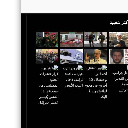
أكثر شعبية
 القدس عاصمة لإٍسرائيل