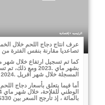
الرئيسيه
إقتصادية
تصاعديا مقارنة بنفس الفترة من سنة 2023 (1,3+ بال
المسجلة خلال شهر أفريل .2024
أما فيما يتعلق بأسعار دجاج اللحم
بالمائة ، إذ تأرجح السعر بين 5330 مليم/كغ و6452 مليم/كغ.