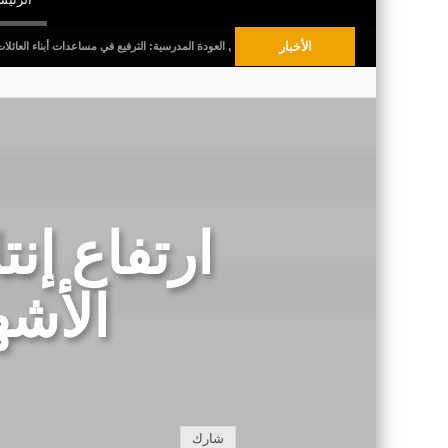
الأخبار
 الأطفال البلديّة
قبل العودة المدرسية: الترفيع في مساعدات أبناء العائلات المعوزة
ارتفاع إن
الأشهر
شارك