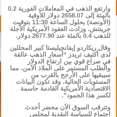
وارتفع الذهب في المعاملات الفورية 0.2
بالمئة إلى 2658.07 دولار للأوقية
(الأونصة) بحلول الساعة 11:30 بتوقيت
جرينتش. وزادت العقود الأمريكية الآجلة
للذهب 0.4 بالمئة عند 2677.90 دولار.
وقال ريكاردو إيفانجيليستا كبير المحللين
لدى أكتيف تريدز “أسعار الذهب عالقة
في صراع قوي بين ارتفاع الدولار
والطلب المستمر على الملاذ الآمن، مما
سيبقيها على الأرجح بالقرب من
المستويات الحالية. وقد تكون البيانات
الاقتصادية الأمريكية القادمة حاسمة
لكسر هذا الجمود”.
وتترقب السوق الآن محضر أحدث
اجتماع للسياسة النقدية لمجلس