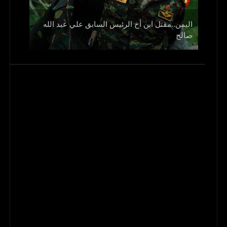
اليمن..مقتل ابن أخ الرئيس السابق علي عبد الله
صالح
و1700 جريح