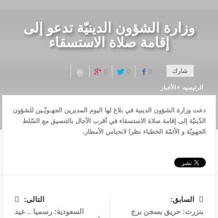
وزارة الشؤون الدينيّة تدعو إلى
إقامة صلاة الاستسقاء
شارك
0
0
0
الرئيسيه
الأخبار
دعت وزارة الشؤون الدينية في بلاغ لها اليوم المديرين الجهـويّـين للشؤون
الدّينيّة إلى إقامة صلاة الاستسقاء في أقرب الآجال بالتنسيق مع السّلط
الجهويّة و الأئمّة الخطباء نظرا لانحباس الأمطار.
السابق:
التالى:
بنزرت: حريق بسجن برج
السعودية: رسميا .. عيد