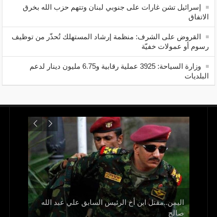
إسرائيل تشن غارات على جنوبي لبنان وتتهم حزب الله بخرق
الاتفاق
القروض على الشرف: منظمة إرشاد المستهلك تُحذّر من توظيف
رسوم أو عمولات خفيّة
وزارة السياحة: 3925 عملية رقابية و6.75 مليون دينار لدعم
البلديات
اليمن..مقتل ابن أخ الرئيس السابق علي عبد الله
صالح
و1700 جريح