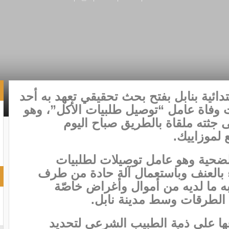
بتدائية بنابل بفتح بحث تحقيقي تعهد به أحد
وفاة عامل “توصيل طلبيات الأكل”، وهو
جثته ملقاة بالطريق صباح اليوم
 لموزاييك.
لضحية وهو عامل توصيلات لطلبيات
اء بالعنف وباستعمال آلة حادة من طرف
ه ما لديه من أموال وأغراض خاصّة
دى الطرقات وسط مدينة نابل.
اعها على ذمة الطبيب الشرعي لتحديد