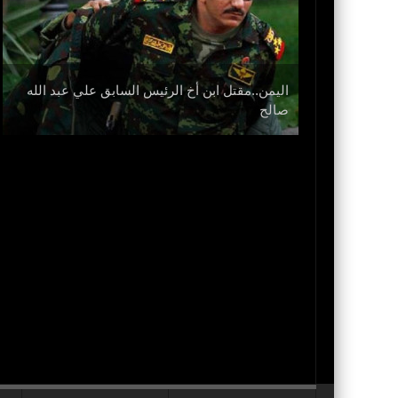
اليمن..مقتل ابن أخ الرئيس السابق علي عبد الله
نزل
صالح