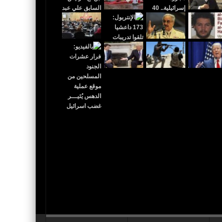
 القدس عاصمة لإٍسرائيل