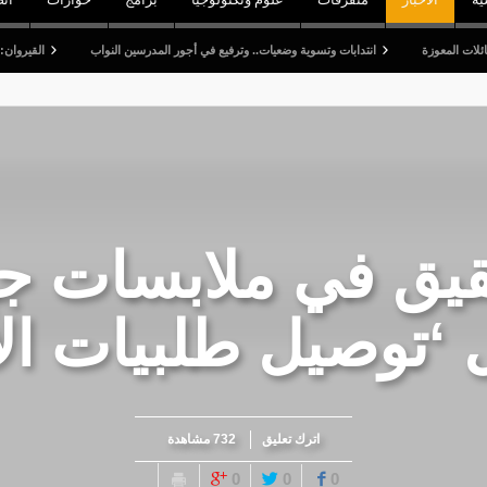
انتدابات وتسوية وضعيات.. وترفيع في أجور المدرسين النواب
القيروان: قتيل وخمسة
حقيق في ملابسات ج
‘توصيل طلبيات ال
اترك تعليق
732 مشاهدة
0
0
0