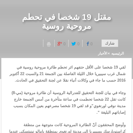
مقتل 19 شخصا في تحطم
مروحية روسية
شارك
0
0
0
الرئيسيه
الأخبار
لقي 19 شخصا على الأقل حتفهم اثر تحطم طائرة مروحية روسية في
شمال غرب سيبيريا خلال الليلة الفاصلة بين الجمعة 21 والسبت 22 أكتوبر
2016 حسب ما جاء في وكالات أنباء نقلا عن لجنة التحقيق في الحادث.
وجاء في بيان للجنة التحقيق للفدرالية الروسية أن طائرة مروحية (مي-8)
كانت تقل 22 شخصا تحطمت في ساعة متأخرة من أمس الجمعة خارج
مدينة نوفي اورنغوي”و قد لقي 19 شخصا مصرعهم بعين المكان بسبب
إصاباتهم البليغة “.
وأوضح المحققون أنّ الطائرة المروحية كانت متوجهة من منطقة
كراسنويارسك بسيبيريا إلى مدينة اورنغوي بمنطقة يامالو نينيتسكي عندما