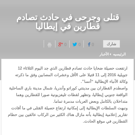
قتلى وجرحى في حادث تصادم
قطارين في إيطاليا
شارك
0
0
0
الرئيسيه
الأخبار
ارتفعت حصيلة ضحايا حادث تصادم قطارين الذي جد اليوم الثلاثاء 12
جويلية 2016 إلى 11 قتيلا على الأقل وعشرات المصابين وفق ما ذكرته
وكالة الأنباء الإيطالية “أنسا”.
واصطدم القطاران بين مدينتي كوراتو وأندريا، شمال مدينة باري الساحلية
الواقعة جنوبي إيطاليا، وتظهر لقطات تليفزيونية صورا للقطارين وهما
متداخلان بالكامل وبعض العربات مدمرة تماما.
ونبهت السلطات الإيطالية إلى إمكانية ارتفاع حصيلة القتلى في ما أفادت
تقارير إعلامية إيطالية بأنه مازال هناك الكثير من الركاب عالقين بين حطام
القطارين في موقع الحادث.