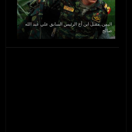
اليمن..مقتل ابن أخ الرئيس السابق علي عبد الله
صالح
و1700 جريح