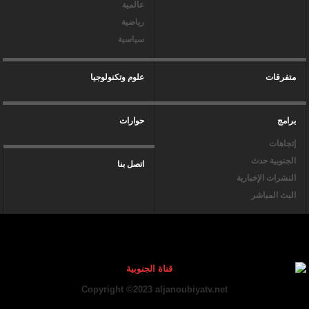
عالمية
رياضية
سياسية
متفرقات
علوم وتكنولوجيا
برامج
حوارات
إتجاهات
الجنوبية حدث
اتصل بنا
النشرات الإخبارية
البث المباشر
Copyright ©2023 aljanoubiyatv.net