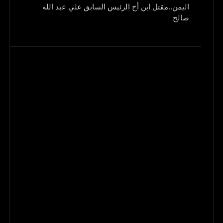
اليمن..مقتل ابن أخ الرئيس السابق علي عبد الله
صالح
و1700 جريح