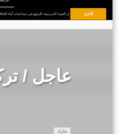
الأخبار
برياض الأطفال البلديّة
قبل العودة المدرسية: الترفيع في مساعدات أبناء العائلات المعوزة
عاجل / تر
شارك