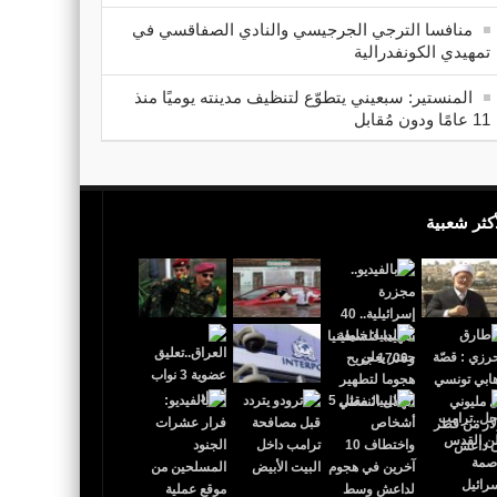
منافسا الترجي الجرجيسي والنادي الصفاقسي في
تمهيدي الكونفدرالية
المنستير: سبعيني يتطوّع لتنظيف مدينته يوميًا منذ
11 عامًا ودون مُقابل
أكثر شعبية
 القدس عاصمة لإٍسرائيل