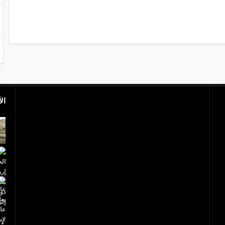
ال
بالفيديو.. مجزرة إسرائيلية.. 40 شهيدا فلسطينيا
و1700 جريح
عاجل..ترامب يعلن