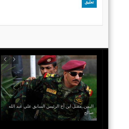
اليمن..مقتل ابن أخ الرئيس السابق علي عبد الله
نزل
صالح