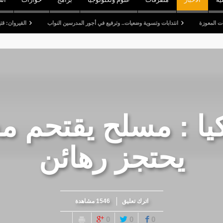
انتدابات وتسوية وضعيات.. وترفيع في أجور المدرسين النواب
القيروان: قتيل وخمسة ج
كيا : مسلح يقتحم 
يحتجز رهائن
اترك تعليق
1546 مشاهدة
0
0
0