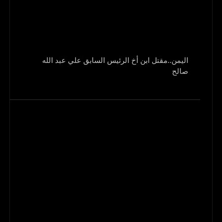
اليمن..مقتل ابن أخ الرئيس السابق علي عبد الله
صالح
و1700 جريح