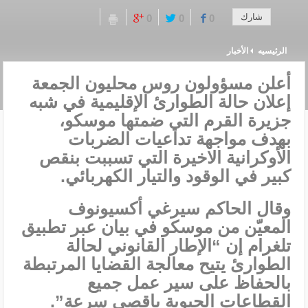
شارك
0
0
0
الرئيسيه
الأخبار
أعلن مسؤولون روس محليون الجمعة
إعلان حالة الطوارئ الإقليمية في شبه
جزيرة القرم التي ضمتها موسكو،
بهدف مواجهة تداعيات الضربات
الأوكرانية الاخيرة التي تسببت بنقص
كبير في الوقود والتيار الكهربائي.
وقال الحاكم سيرغي أكسيونوف
المعيّن من موسكو في بيان عبر تطبيق
تلغرام إن “الإطار القانوني لحالة
الطوارئ يتيح معالجة القضايا المرتبطة
بالحفاظ على سير عمل جميع
القطاعات الحيوية باقصى سرعة”.