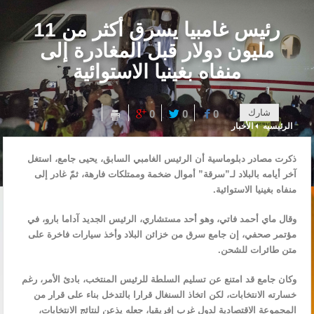
رئيس غامبيا يسرق أكثر من 11
مليون دولار قبل المغادرة إلى
منفاه بغينيا الاستوائية
شارك
0
0
0
الرئيسيه
الأخبار
ذكرت مصادر دبلوماسية أن الرئيس الغامبي السابق، يحيى جامع، استغل
آخر أيامه بالبلاد لـ”سرقة” أموال ضخمة وممتلكات فارهة، ثمّ غادر إلى
منفاه بغينيا الاستوائية.
وقال ماي أحمد فاتي، وهو أحد مستشاري، الرئيس الجديد آداما بارو، في
مؤتمر صحفي، إن جامع سرق من خزائن البلاد وأخذ سيارات فاخرة على
متن طائرات للشحن.
وكان جامع قد امتنع عن تسليم السلطة للرئيس المنتخب، بادئ الأمر، رغم
خسارته الانتخابات، لكن اتخاذ السنغال قرارا بالتدخل بناء على قرار من
المجموعة الاقتصادية لدول غرب إفريقيا، جعله يذعن لنتائج الانتخابات،