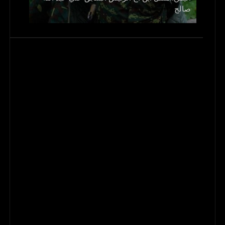
صالح
و1700 جريح