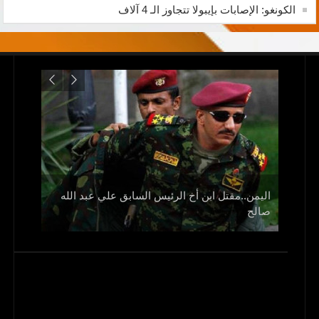
الكونغو: الإصابات بإيبولا تتجاوز الـ 4 آلاف
اليمن..مقتل ابن أخ الرئيس السابق علي عبد الله
صالح
و1700 جريح