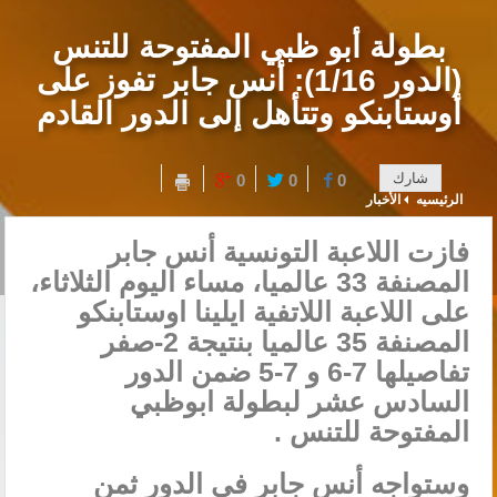
بطولة أبو ظبي المفتوحة للتنس
(الدور 1/16): أنس جابر تفوز على
أوستابنكو وتتأهل إلى الدور القادم
شارك
0
0
0
الرئيسيه
الأخبار
فازت اللاعبة التونسية أنس جابر
المصنفة 33 عالميا، مساء اليوم الثلاثاء،
على اللاعبة اللاتفية ايلينا اوستابنكو
المصنفة 35 عالميا بنتيجة 2-صفر
تفاصيلها 7-6 و 7-5 ضمن الدور
السادس عشر لبطولة ابوظبي
المفتوحة للتنس .
وستواجه أنس جابر في الدور ثمن