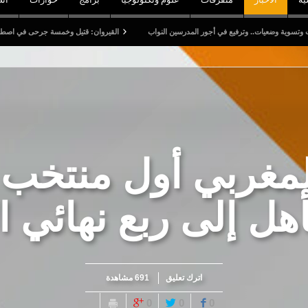
.. وترفيع في أجور المدرسين النواب
القيروان: قتيل وخمسة جرحى في اصطدام شاحنة بسيار
لمغربي أول منتخب
تأهل إلى ربع نهائي ا
اترك تعليق
691 مشاهدة
0
0
0