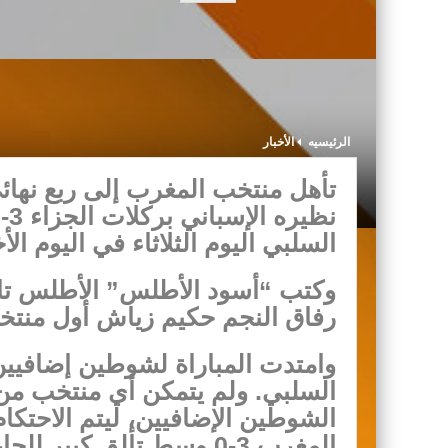
الرئيسيه
الأخبار
السلبي اليوم الثلاثاء في اليوم ال
وكتب “أسود الأطلس” الأطلس تار
رفاق النجم حكيم زياش أول منتخب
وامتدت المباراة لشوطين إضافيين 
السلبي. ولم يتمكن أي منتخب من 
الشوطين الإضافيين، ليتم الاحتكام
المغرب 3-0 وسط تألق كبير للحارس ياسين بونو.