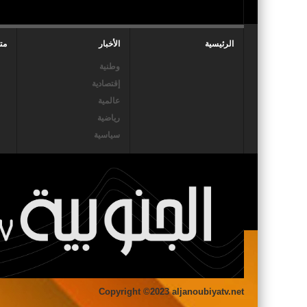
الرئيسية
الأخبار
مت
وطنية
إقتصادية
عالمية
رياضية
سياسية
Copyright ©2023 aljanoubiyatv.net