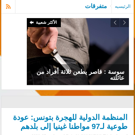
متفرقات
الرئيسيه
الأكثر شعبية
ﺳﻮﺳﺔ : ﻗﺎﺻﺮ ﻳﻄﻌﻦ ﺛﻼﺛﺔ ﺃﻓﺮﺍﺩ ﻣﻦ
ﻋﺎﺋﻠﺘﻪ
المنظمة الدولية للهجرة بتونس: عودة
طوعية لـ97 مواطنا غينيا إلى بلدهم