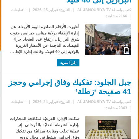
كتب بواسطة
AL JANOUBIYA TV
|
التاريخ: فبراير 25, 2026
|
٠ تعليقات
|
2166 مشاهدة
أظهرت الأرقام الصادرة ​اليوم الأربعاء، عن
إدارة الإطفاء بولاية ‌ميناس جيرايس ‌جنوب
شرق ‌البرازيل، ارتفاع عدد الضحايا جراء
الفيضانات الناجمة عن الأمطار الغزيرة
بالولاية إلى ⁠40 قتيلا.. وقالت إدارة الإط ...
إقرأ المزيد
جبل الجلود: تفكيك وفاق إجرامي وحجز
41 صفيحة ‘زطلة’
كتب بواسطة
AL JANOUBIYA TV
|
التاريخ: فبراير 24, 2026
|
٠ تعليقات
|
2343 مشاهدة
تمكنت الإدارة الفرعيّة لمكافحة المخدّرات
بإدارة الشرطة العدليّة بالقْرجاني إثر
عملية تعقّب ومتابعة ميدانيّة من تفكيك
وفاق إجرامي ينشط في مجال ترويج