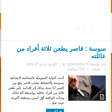
ﺳﻮﺳﺔ : ﻗﺎﺻﺮ ﻳﻄﻌﻦ ﺛﻼﺛﺔ ﺃﻓﺮﺍﺩ ﻣﻦ
ﻋﺎﺋﻠﺘﻪ
كتب بواسطة
AL JANOUBIYA TV
|
التاريخ: مارس 07, 2026
|
٠ تعليقات
|
2393 مشاهدة
أذنت النيابة العموميّة بالمحكمة الابتدائية
بسوسة بالاحتفاظ بشاب قاصر يبلغ من
العمر 17 سنة، وذلك إثر إقدامه على طعن
ثلاثة من أفراد عائلته بواسطة آلة حادّة.
وجدّت الواقعة أوّل أمس بمنطقة أكودة،
حيث تعمّ ...
إقرأ المزيد