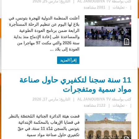
كتب بواسطة
AL JANOUBIYA TV
|
التاريخ: مارس 25, 2026
|
٠ تعليقات
|
2081 مشاهدة
أعلنت المنظمة الدولية للهجرة بتونس، في
بلاغ لها اليوم عن تنظيم الرحلة المستأجرة
الرابعة ضمن برنامج العودة الطوعية
والمساعدة على إعادة الإدماج منذ بداية
سنة 2026 والتي مكنت 97 مهاجرا من
العودة إلى بلاد ...
إقرأ المزيد
11 سنة سجنا لتكفيري حاول صناعة
مواد سمية ومتفجرات
كتب بواسطة
AL JANOUBIYA TV
|
التاريخ: مارس 17, 2026
|
٠ تعليقات
|
2122 مشاهدة
قضت هيئة الدائرة الجنائية المُختصّة بالنظر
في قضايا الإرهاب بالمحكمة الإبتدائية
بتونس بالسجن مُدّة 11 سنة، في حقّ
تكفيري حاول صناعة مواد سمية