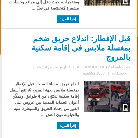
ومتفجرات، حيث دخل إلى مواقع وحسابات
مشفرة مُتخصّصة في تعلّ ...
إقرأ المزيد
قبل الإفطار: اندلاع حريق ضخم
بمغسلة ملابس في إقامة سكنية
بالمروج
كتب بواسطة
AL JANOUBIYA TV
|
التاريخ: مارس 14, 2026
|
٠ تعليقات
|
2658 مشاهدة
اندلع حريق، مساء السبت، قبل الإفطار
بمغسلة ملابس بجهة المروج 6، تقع أسفل
إقامة سكنية تتكوّن من 4 طوابق. وتمكّن
أعوان الحماية المدنية ببن عروس على
الفور من إخماد الحريق والسيطرة عليه
والحيلولة دون انتش ...
إقرأ المزيد