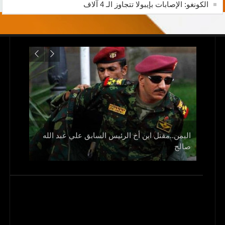
الكونغو: الإصابات بإيبولا تتجاوز الـ 4 آلاف
اليمن..مقتل ابن أخ الرئيس السابق علي عبد الله
صالح
و1700 جريح