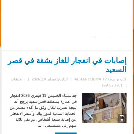
إصابات في انفجار للغاز بشقة في قصر
السعيد
كتب بواسطة
AL JANOUBIYA TV
|
التاريخ: فبراير 19, 2026
|
٠ تعليقات
|
2201 مشاهدة
جد مساء الخميس 19 فيفري 2026 انفجار
في عمارة بمنطقة قصر سعيد يرجح أنه
نتيجة تسرب للغاز، وفق ما أكده مصدر من
الحماية المدنية لموزاييك. وأسفر الانفجار
عن إصابة سبعة أشخاص، تم نقل ثلاثة
منهم إلى مستشفى ا ...