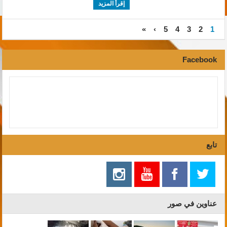
إقرأ المزيد
»
›
5
4
3
2
1
Facebook
تابع
عناوين في صور