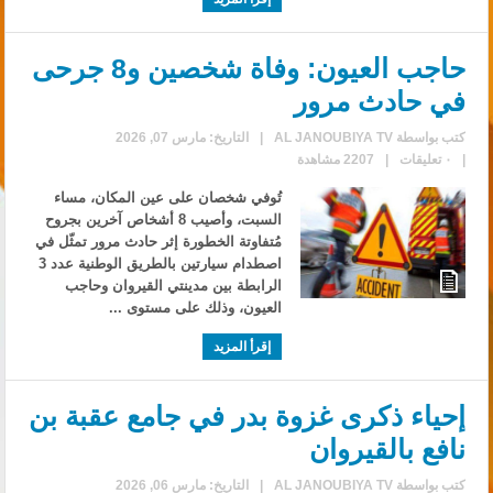
حاجب العيون: وفاة شخصين و8 جرحى
في حادث مرور
كتب بواسطة
AL JANOUBIYA TV
|
التاريخ: مارس 07, 2026
|
٠ تعليقات
|
2207 مشاهدة
تُوفي شخصان على عين المكان، مساء
السبت، وأصيب 8 أشخاص آخرين بجروح
مُتفاوتة الخطورة إثر حادث مرور تمثّل في
اصطدام سيارتين بالطريق الوطنية عدد 3
الرابطة بين مدينتي القيروان وحاجب
العيون، وذلك على مستوى ...
إقرأ المزيد
إحياء ذكرى غزوة بدر في جامع عقبة بن
نافع بالقيروان
كتب بواسطة
AL JANOUBIYA TV
|
التاريخ: مارس 06, 2026