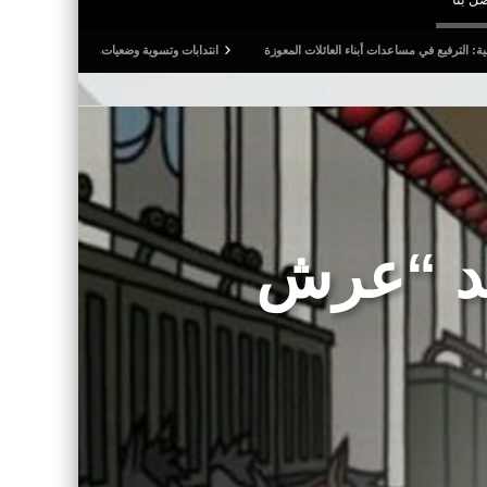
ت أبناء العائلات المعوزة
انتدابات وتسوية وضعيات.. وترفيع في أجور المدرسين النواب
فقد “عرش