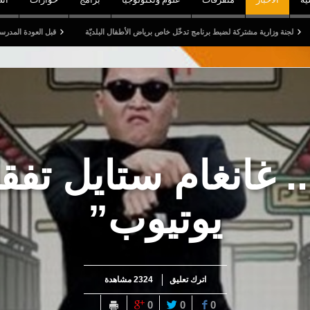
تركة لضبط برنامج تدخّل خاص برياض الأطفال البلديّة
قبل العودة المدرسية: الترفيع في مساعدا
.. غانغام ستايل ت
يوتيوب”
اترك تعليق
2324 مشاهدة
0
0
0