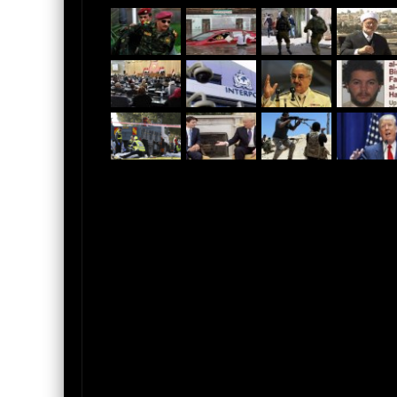
بالفيديو.. مجزرة إسرائيلية.. 40 شهيدا فلسطينيا
عاجل..ترامب يعلن القدس عاصمة لإٍ