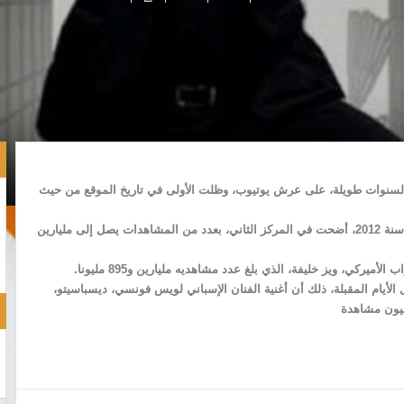
 لسنوات طويلة، على عرش يوتيوب، وظلت الأولى في تاريخ الموقع من حيث
وبحسب ما نقل موقع “مشابل”، فإن الأغنية التي جرى إطلاقها سنة 2012، أضحت في المركز الثاني، بعدد من المشاهدات يصل إلى مليارين
ميركي، ويز خليفة، الذي بلغ عدد مشاهديه مليارين و895 مليونا.
الأيام المقبلة، ذلك أن أغنية الفنان الإسباني لويس فونسي، ديسباسيتو،