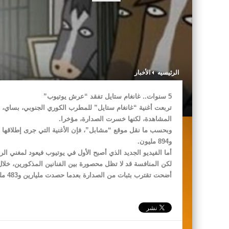
الرئيسيه
الأخبار
5 سنوات.. غانغام ستايل تفقد “عرش يوتيوب”
تربعت أغنية “غانغام ستايل” للمطرب الكوري الجنوبي، بساي،
المشاهدة، لكنها خسرت الصدارة، مؤخرا.
و894 مليون.
أما الفيديو الجديد الذي أصبح الأول في يوتيوب فيعود لمغني الراب الأ
لكن المنافسة قد لا تظل محصورة بين الفنانين المذكورين، خلال 
أضحت تقترب بثبات من الصدارة بعدما حصدت مليارين و483 مليون مشاهدة