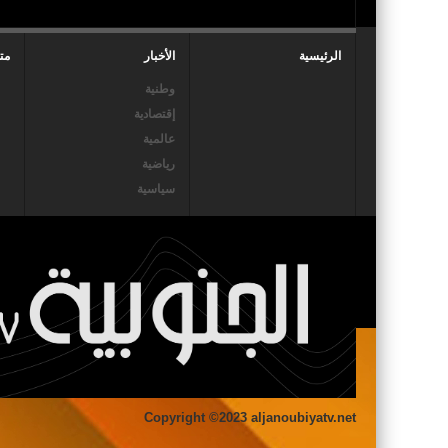
الرئيسية
الأخبار
مت
وطنية
إقتصادية
عالمية
رياضية
سياسية
Copyright ©2023 aljanoubiyatv.net